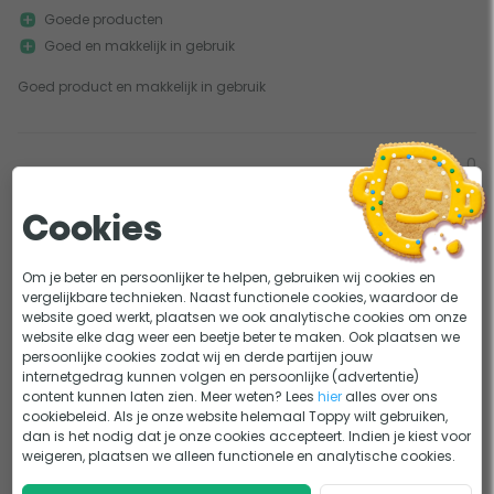
Goede producten
Goed en makkelijk in gebruik
Goed product en makkelijk in gebruik
0
0
Mooi spul
27-01-2021
Geschreven door Peter
Cookies
Water ziet er nog steeds helder uit en dat na 3 maanden. Nog 3 te
Om je beter en persoonlijker te helpen, gebruiken wij cookies en
gaan voor t zwemseizoen weer van s...
vergelijkbare technieken. Naast functionele cookies, waardoor de
Meer
website goed werkt, plaatsen we ook analytische cookies om onze
website elke dag weer een beetje beter te maken. Ook plaatsen we
persoonlijke cookies zodat wij en derde partijen jouw
internetgedrag kunnen volgen en persoonlijke (advertentie)
1
content kunnen laten zien. Meer weten? Lees
hier
alles over ons
cookiebeleid. Als je onze website helemaal Toppy wilt gebruiken,
dan is het nodig dat je onze cookies accepteert. Indien je kiest voor
weigeren, plaatsen we alleen functionele en analytische cookies.