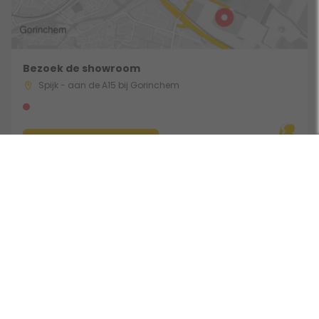
Bezoek de showroom
Spijk - aan de A15 bij Gorinchem
Route & Openingstijden
Volg ons:
Beoordeeld door klanten met een 9,0 uit 30762 beoordelingen •