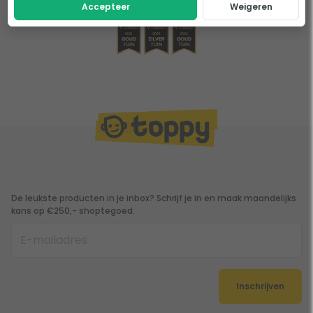
Accepteer
Weigeren
De leukste producten in je inbox? Schrijf je in en maak maandelijks
kans op €250,- shoptegoed.
Inschrijven