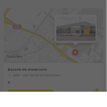
Bezoek de showroom
Spijk - aan de A15 bij Gorinchem
Route & Openingstijden