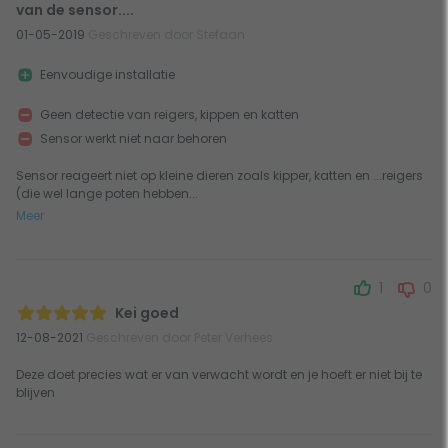
van de sensor....
01-05-2019
Geschreven door Stefaan
Eenvoudige installatie
Geen detectie van reigers, kippen en katten
Sensor werkt niet naar behoren
Sensor reageert niet op kleine dieren zoals kipper, katten en ...reigers
(die wel lange poten hebben...
Meer
1
0
Kei goed
12-08-2021
Geschreven door Peter Verhees
Deze doet precies wat er van verwacht wordt en je hoeft er niet bij te
blijven