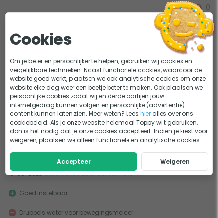
0
0
Eén minpuntje, voor de rest TOP.
16-02-2026
Geschreven door Dave Herselman
Cookies
Werkt heel goed.
Om je beter en persoonlijker te helpen, gebruiken wij cookies en
vergelijkbare technieken. Naast functionele cookies, waardoor de
Aan de onderkant zit een schroef van kunststof waar ook een
website goed werkt, plaatsen we ook analytische cookies om onze
rubber afdichting in zit. De bovenkant van die schroef is
website elke dag weer een beetje beter te maken. Ook plaatsen we
spontaan er af gegaan!!
persoonlijke cookies zodat wij en derde partijen jouw
internetgedrag kunnen volgen en persoonlijke (advertentie)
Raad hem zeker aan als de schroef aan de onderkant wordt
content kunnen laten zien. Meer weten? Lees
hier
alles over ons
versterkt!
cookiebeleid. Als je onze website helemaal Toppy wilt gebruiken,
dan is het nodig dat je onze cookies accepteert. Indien je kiest voor
weigeren, plaatsen we alleen functionele en analytische cookies.
0
0
Mooi product
Accepteer
Weigeren
10-05-2023
Geschreven door Ger van lent
Goed instelbaar
Druppels water voor bewegingsmelder