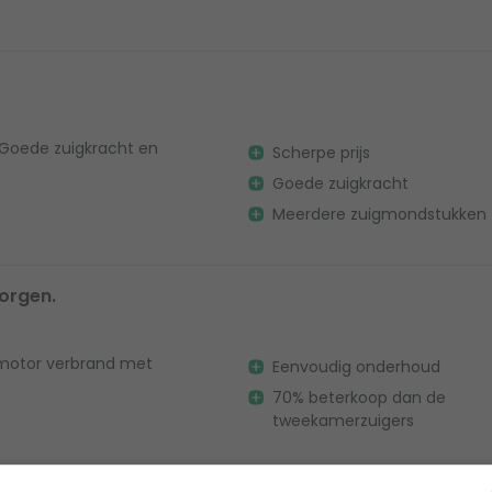
. Goede zuigkracht en
Scherpe prijs
Goede zuigkracht
Meerdere zuigmondstukken
zorgen.
motor verbrand met
Eenvoudig onderhoud
70% beterkoop dan de
tweekamerzuigers