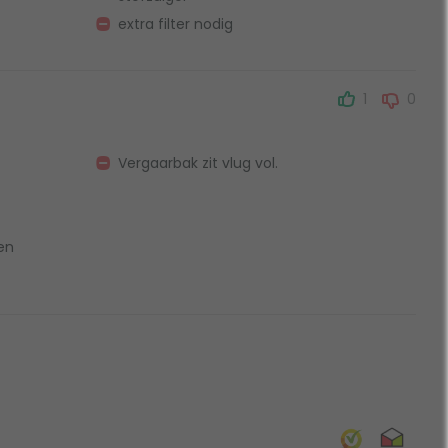
extra filter nodig
1
0
Vergaarbak zit vlug vol.
en