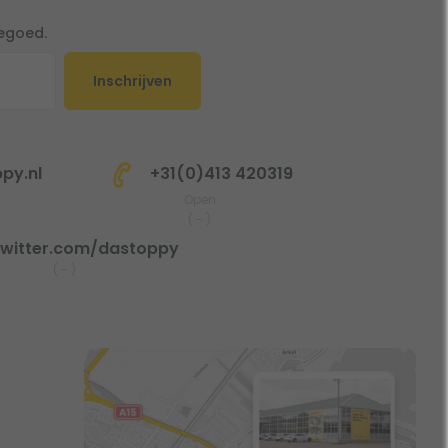
tegoed.
Inschrijven
py.nl
+31(0)413 420319
Open
(
-
)
witter.com/dastoppy
(
-
)