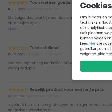
Toch wel een goede aankoop
Cookies
11-05-2020
Geschreven door Rene
Om je beter en per
Stofzuiger doet wat hij moet doen, alleen grotere bladere
technieken. Naast
hij moeilijker opzu...
ook analytische c
Meer
Ook plaatsen we p
kunnen volgen en 
Lees
hier
alles ove
Teleurstellend
gebruiken, dan is 
weigeren, plaatse
10-02-2023
Geschreven door André
Snel verstopt en erg inefficiënt. Misschien wel te gebruiken 
weinig bezinksel.
Redelijk product voor een nette prijs
07-06-2021
Geschreven door Tim
Ik gebruik hem om een grote vijver te reinigen. omdat de v
ontlasting achterlaten op ...