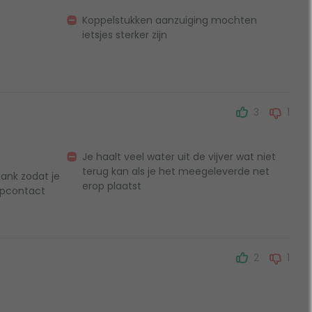
Koppelstukken aanzuiging mochten
ietsjes sterker zijn
3
1
Je haalt veel water uit de vijver wat niet
terug kan als je het meegeleverde net
tank zodat je
erop plaatst
topcontact
2
1