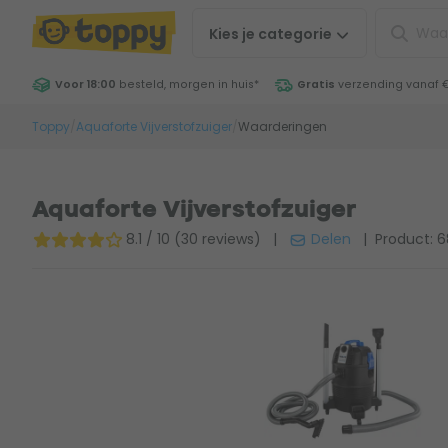
Kies je
categorie
Voor 18:00
besteld, morgen in huis
*
Gratis
verzending vanaf 
Toppy
/
Aquaforte Vijverstofzuiger
/
Waarderingen
Aquaforte Vijverstofzuiger
8.1 / 10 (30 reviews)
|
Delen
| Product: 