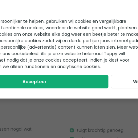
soonlijker te helpen, gebruiken wij cookies en vergelijkbare
n op de vijverbodem kan
Makkelijk in gebruik en onde
 functionele cookies, waardoor de website goed werkt, plaatsen
ookies om onze website elke dag weer een beetje beter te make
ersoonlijke cookies zodat wij en derde partijen jouw internetged
persoonlijke (advertentie) content kunnen laten zien. Meer we
r ons cookiebeleid. Als je onze website helemaal Toppy wilt
het nodig dat je onze cookies accepteert. Indien je kiest voor
n we alleen functionele en analytische cookies.
in kleine vijvers met
Niet geschikt voor wat groter
Accepteer
W
Vaak verstopt en erg tijdrov
issen nogal wat
zuigt krachtig genoeg