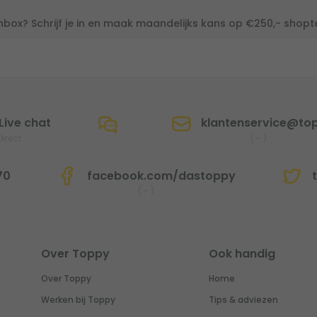
inbox? Schrijf je in en maak maandelijks kans op €250,- shop
Live chat
klantenservice@top
Direct
(
-
)
70
facebook.com/dastoppy
t
(
-
)
Over Toppy
Ook handig
Over Toppy
Home
Werken bij Toppy
Tips & adviezen