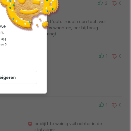
2
0
rhoud
In stand 'auto' moet men toch wel
 we
eventjes wachten, eer hij terug
n.
aanspringt
rag
ten?
1
0
e vijvers
eigeren
end
1
0
er blijft te weinig vuil achter in de
stofzuiger