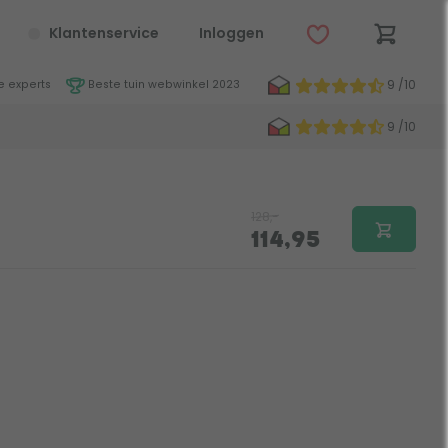
Klantenservice
Inloggen
9 /10
 experts
Beste tuin webwinkel 2023
9 /10
128,-
114,95