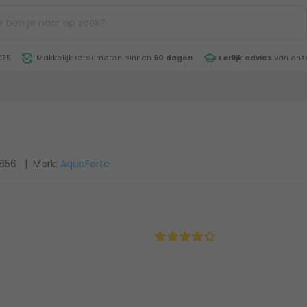
€75
Makkelijk retourneren binnen
90 dagen
Eerlijk advies
van onze
6856
| Merk:
AquaForte