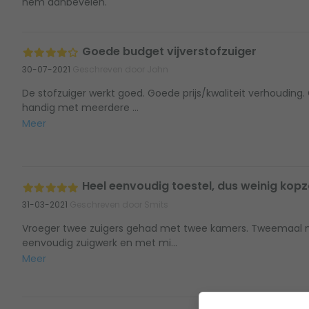
hem aanbevelen.
Goede budget vijverstofzuiger
30-07-2021
Geschreven door John
De stofzuiger werkt goed. Goede prijs/kwaliteit verhouding
handig met meerdere ...
Meer
Heel eenvoudig toestel, dus weinig kop
31-03-2021
Geschreven door Smits
Vroeger twee zuigers gehad met twee kamers. Tweemaal 
eenvoudig zuigwerk en met mi...
Meer