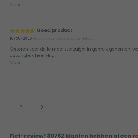
Meer
Goed product
16-05-2020
Geschreven door Boelens Gilbert
Gisteren voor de 1e maal stofzuiger in gebruik genomen ,w
opvangbak heel vlug...
Meer
1
2
3
Fiet-review! 30762 klanten hebben al een r