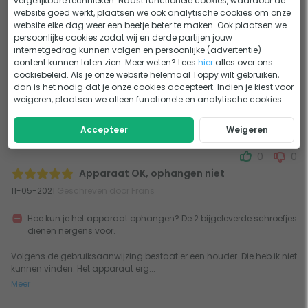
vergelijkbare technieken. Naast functionele cookies, waardoor de
Gemakkelijk te installeren
website goed werkt, plaatsen we ook analytische cookies om onze
website elke dag weer een beetje beter te maken. Ook plaatsen we
Prijs kwaliteit ok
persoonlijke cookies zodat wij en derde partijen jouw
internetgedrag kunnen volgen en persoonlijke (advertentie)
Bevestiging en isolatoren nogal goedkoop van uitzicht
content kunnen laten zien. Meer weten? Lees
hier
alles over ons
cookiebeleid. Als je onze website helemaal Toppy wilt gebruiken,
Prijs kwaliteit goed, alleen goedkoop en niet zo degelijk
dan is het nodig dat je onze cookies accepteert. Indien je kiest voor
bevestigingsmateriaal. Ik heb zelf paaltje...
weigeren, plaatsen we alleen functionele en analytische cookies.
Meer
Accepteer
Weigeren
0
0
Apparaat OK, ophangen niet
11-05-2021
Geschreven door Frans
Hoe kun je het apparaat ophangen? De 2 bijgeleverde schroefjes
dienen nergens voor.
Volgens de gebruiksaanwijzing bestaat er een houder. Die heb ik niet
kunnen vinden. Het apparaat erg...
Meer