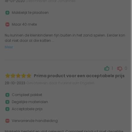
18-01-2020
Geschreven door Johannes
Makkelijk te plaatsen
Maar 40 mete
Nu kunnen de kleinkinderen fijn buiten in het zand spelen. Eerder kon
dat niet door al die katten ...
Meer
1
0
Prima product voor een acceptabele prijs
28-10-2023
Geschreven door Yvonne van Engelen
Compleet pakket
Degelijke materialen
Acceptabele prijs
Verwarrende handleiding
Makkelijk besteld en vlot geleverd. Compleet product met degelijke