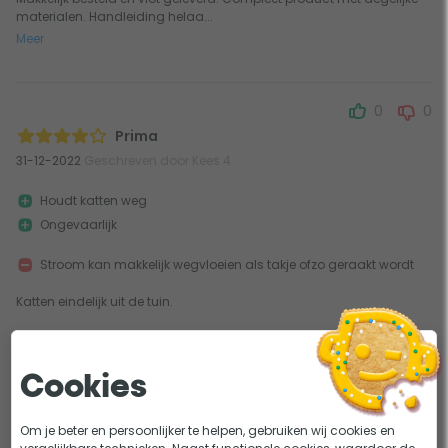
materialen. Handleiding helaa...
Meer
0
0
Prima
31-12-2022
Geschreven door Kees 4
Houdt katten weg
Ongevaarlijk
Stroom kan makkelijk wegvloeien als takje ofzo geraakt wordt
Katten eindelijk uit de tuin.
0
0
Cookies
Goed product
19-08-2021
Geschreven door Geert D'Hondt-Devos
Om je beter en persoonlijker te helpen, gebruiken wij cookies en