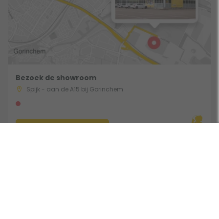
Bezoek de showroom
Spijk - aan de A15 bij Gorinchem
Route & Openingstijden
Volg ons: