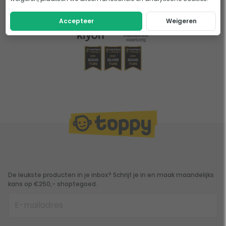
Accepteer
Weigeren
De leukste producten in je inbox? Schrijf je in en maak maandelijks
kans op €250,- shoptegoed.