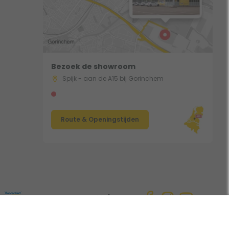
Bezoek de showroom
Spijk - aan de A15 bij Gorinchem
Route & Openingstijden
Volg ons: