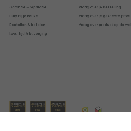
Garantie & reparatie
Vraag over je bestelling
Hulp bij je keuze
Vraag over je gekochte prod
Bestellen & betalen
Vraag over product op de we
Levertijd & bezorging