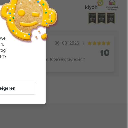
 we
06-08-2026
|
n.
rag
bij toppy.
10
ten?
vlot. Van bestellen tot leveren. Ik ben erg tevreden.”
eigeren