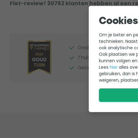
Fiet-review! 30762 klanten hebben al een r
Cookies
Om je beter en per
technieken. Naast
Onafhankelijke beoordel
ook analytische c
Ook plaatsen we p
Thuiswinkel Waarborg
kunnen volgen en 
Lees
hier
alles ove
Gecertificeerde webwink
gebruiken, dan is 
weigeren, plaatse