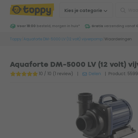
Kies je
categorie
Voor 18:00
besteld, morgen in huis
*
Gratis
verzending vanaf 
Toppy
/
Aquaforte DM-5000 LV (12 volt) vijverpomp
/
Waarderingen
Aquaforte DM-5000 LV (12 volt) v
10 / 10 (1 review)
|
Delen
| Product: 559