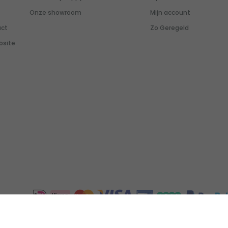
Onze showroom
Mijn account
uct
Zo Geregeld
bsite