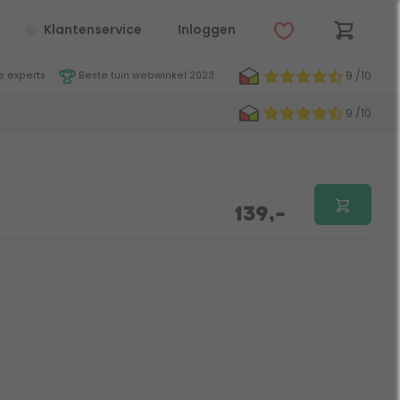
Klantenservice
Inloggen
9 /10
 experts
Beste tuin webwinkel 2023
9 /10
139,-