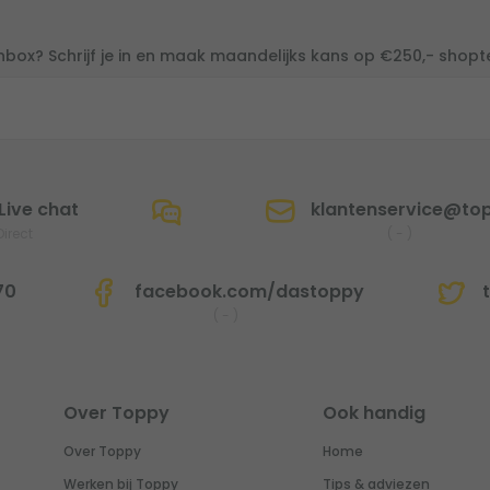
inbox? Schrijf je in en maak maandelijks kans op €250,- shop
Live chat
klantenservice@top
Direct
(
-
)
70
facebook.com/dastoppy
t
(
-
)
Over Toppy
Ook handig
Over Toppy
Home
Werken bij Toppy
Tips & adviezen