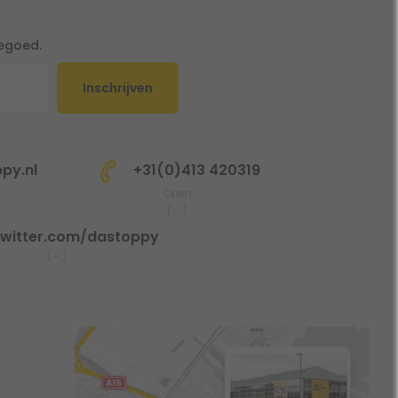
tegoed.
Inschrijven
py.nl
+31(0)413 420319
Open
(
-
)
witter.com/dastoppy
(
-
)