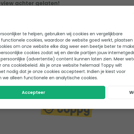
eview achter gelaten!
soonlijker te helpen, gebruiken wij cookies en vergelijkbare
 functionele cookies, waardoor de website goed werkt, plaatsen
Joop
, Clinge
ingen
ookies om onze website elke dag weer een beetje beter te make
ersoonlijke cookies zodat wij en derde partijen jouw internetged
Zoals altijd is het toppy 
persoonlijke (advertentie) content kunnen laten zien. Meer we
“Zoals altijd gaat alles lekker 
r ons cookiebeleid. Als je onze website helemaal Toppy wilt
el
het nodig dat je onze cookies accepteert. Indien je kiest voor
n we alleen functionele en analytische cookies.
Accepteer
W