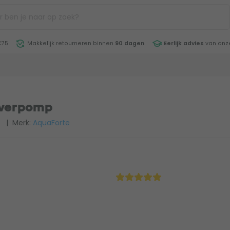
€75
Makkelijk retourneren binnen
90 dagen
Eerlijk advies
van onze
ijverpomp
9
| Merk:
AquaForte