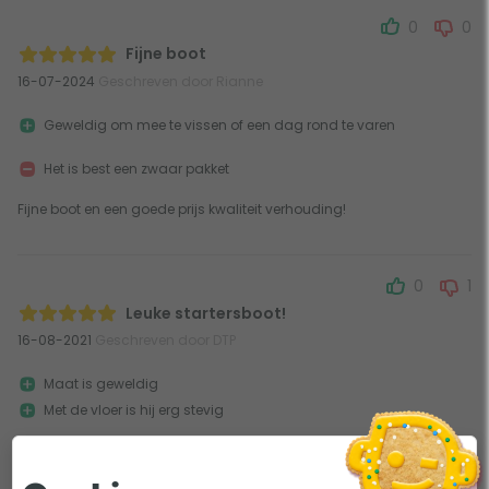
0
0
Fijne boot
16-07-2024
Geschreven door Rianne
Geweldig om mee te vissen of een dag rond te varen
Het is best een zwaar pakket
Fijne boot en een goede prijs kwaliteit verhouding!
0
1
Leuke startersboot!
16-08-2021
Geschreven door DTP
Maat is geweldig
Met de vloer is hij erg stevig
Hij is zwaar met de vloer