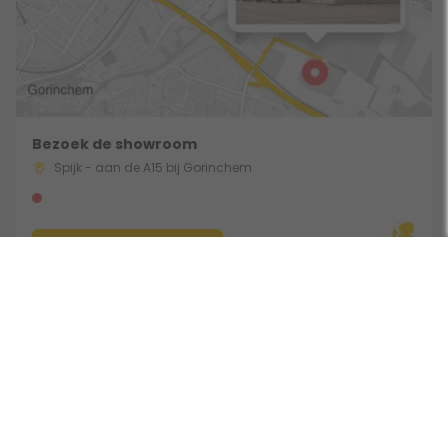
Bezoek de showroom
Spijk - aan de A15 bij Gorinchem
Route & Openingstijden
Volg ons: