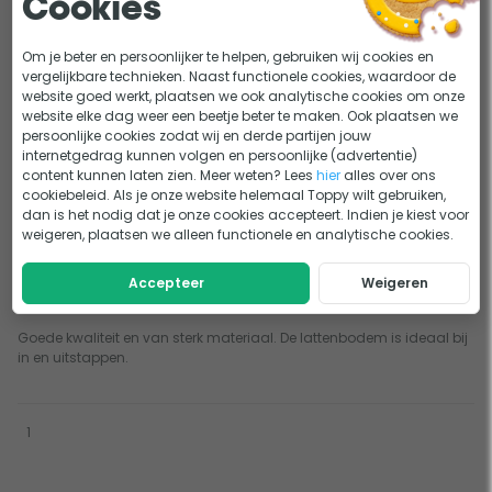
Cookies
Dit was een verjaardagscadeau voor mijn 12-jarige zoon. Hij
gebruikt hem graag met de buitenboordmot...
Meer
Om je beter en persoonlijker te helpen, gebruiken wij cookies en
vergelijkbare technieken. Naast functionele cookies, waardoor de
website goed werkt, plaatsen we ook analytische cookies om onze
website elke dag weer een beetje beter te maken. Ook plaatsen we
0
1
persoonlijke cookies zodat wij en derde partijen jouw
Super boot Makkelijk in gebruik
internetgedrag kunnen volgen en persoonlijke (advertentie)
content kunnen laten zien. Meer weten? Lees
hier
alles over ons
30-07-2018
Geschreven door Petra
cookiebeleid. Als je onze website helemaal Toppy wilt gebruiken,
dan is het nodig dat je onze cookies accepteert. Indien je kiest voor
Stevig
weigeren, plaatsen we alleen functionele en analytische cookies.
Harde bodem
Accepteer
Weigeren
Veel gewicht om mee te nemen
Goede kwaliteit en van sterk materiaal. De lattenbodem is ideaal bij
in en uitstappen.
1