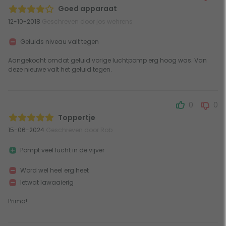
Goed apparaat
12-10-2018
Geschreven door jos wehrens
Geluids niveau valt tegen
Aangekocht omdat geluid vorige luchtpomp erg hoog was. Van
deze nieuwe valt het geluid tegen.
0
0
Toppertje
15-06-2024
Geschreven door Rob
Pompt veel lucht in de vijver
Word wel heel erg heet
Ietwat lawaaierig
Prima!