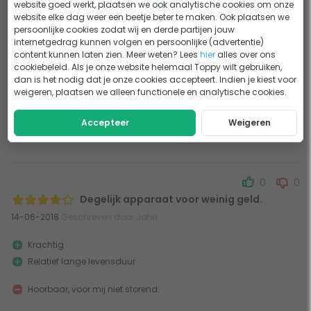
website goed werkt, plaatsen we ook analytische cookies om onze
website elke dag weer een beetje beter te maken. Ook plaatsen we
0
0
persoonlijke cookies zodat wij en derde partijen jouw
internetgedrag kunnen volgen en persoonlijke (advertentie)
Krachtige pomp
content kunnen laten zien. Meer weten? Lees
hier
alles over ons
05-05-2020
Geschreven door Ger
cookiebeleid. Als je onze website helemaal Toppy wilt gebruiken,
dan is het nodig dat je onze cookies accepteert. Indien je kiest voor
Goedkoop
weigeren, plaatsen we alleen functionele en analytische cookies.
Krachtig
Accepteer
Weigeren
Krachtige pomp, lage prijs, geluidsniveau aanvaardbaar
0
0
Degelijk apparaat voor weinig geld.
14-06-2018
Geschreven door John
Krachtig
Relatief lange levensduur
Hoorbaar, voor mij niet storend.