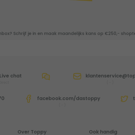
inbox? Schrijf je in en maak maandelijks kans op €250,- shop
Live chat
klantenservice@top
Direct
(
-
)
70
facebook.com/dastoppy
t
(
-
)
Over Toppy
Ook handig