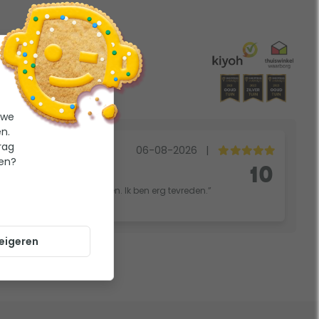
 we
n.
rag
06-08-2026
|
ten?
bij toppy.
10
vlot. Van bestellen tot leveren. Ik ben erg tevreden.”
eigeren