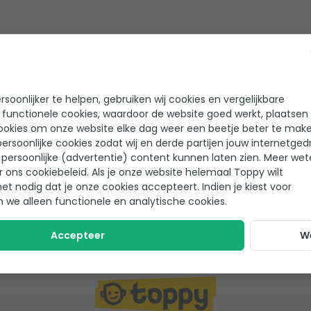
eview achter gelaten!
soonlijker te helpen, gebruiken wij cookies en vergelijkbare
 functionele cookies, waardoor de website goed werkt, plaatsen
ookies om onze website elke dag weer een beetje beter te make
ersoonlijke cookies zodat wij en derde partijen jouw internetged
Joop
, Clinge
ingen
persoonlijke (advertentie) content kunnen laten zien. Meer we
Zoals altijd is het toppy 
r ons cookiebeleid. Als je onze website helemaal Toppy wilt
het nodig dat je onze cookies accepteert. Indien je kiest voor
“Zoals altijd gaat alles lekker 
el
n we alleen functionele en analytische cookies.
Accepteer
W