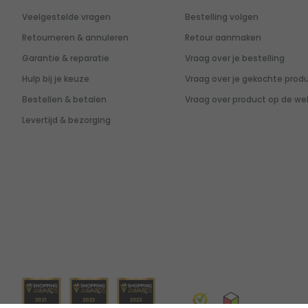
Veelgestelde vragen
Bestelling volgen
Retourneren & annuleren
Retour aanmaken
Garantie & reparatie
Vraag over je bestelling
Hulp bij je keuze
Vraag over je gekochte prod
Bestellen & betalen
Vraag over product op de we
Levertijd & bezorging