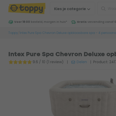
Kies je
categorie
Voor 18:00
besteld, morgen in huis
*
Gratis
verzending vanaf 
Toppy
/
Intex Pure Spa Chevron Deluxe opblaasbare spa - 4 persoons
Intex Pure Spa Chevron Deluxe op
9.6 / 10 (1 review)
|
Delen
| Product: 241