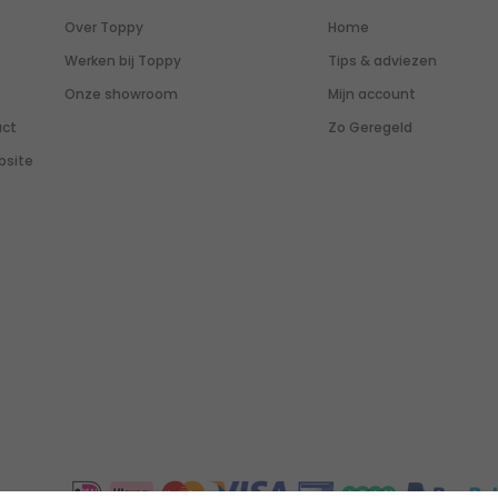
Over Toppy
Home
Werken bij Toppy
Tips & adviezen
Onze showroom
Mijn account
uct
Zo Geregeld
bsite