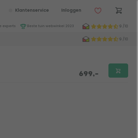
Klantenservice
Inloggen
9 /10
 experts
Beste tuin webwinkel 2023
9 /10
699,-