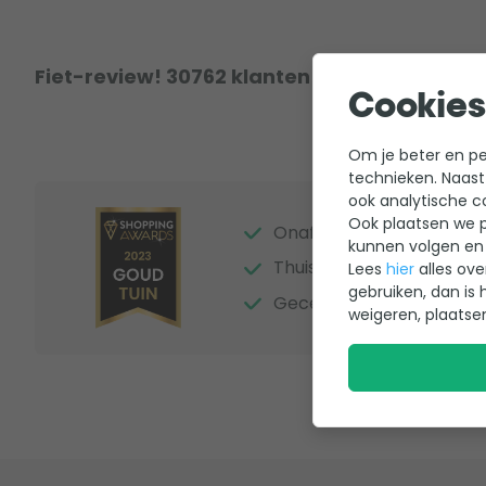
Fiet-review! 30762 klanten hebben al een r
Cookies
Om je beter en per
technieken. Naast
ook analytische c
Ook plaatsen we p
Onafhankelijke beoordel
kunnen volgen en 
Thuiswinkel Waarborg
Lees
hier
alles ove
gebruiken, dan is 
Gecertificeerde webwink
weigeren, plaatse