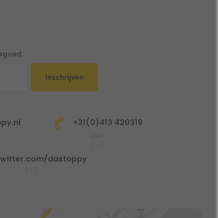
tegoed.
Inschrijven
py.nl
+31(0)413 420319
Open
(
-
)
witter.com/dastoppy
(
-
)