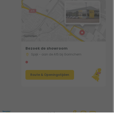
Bezoek de showroom
Spijk - aan de A15 bij Gorinchem
Route & Openingstijden
Volg ons: