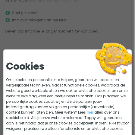
23-05-2026
Geschreven door R. Westra
Snel geleverd
Info over reinigen van het filter
Geven ook info hoe je langer met het filter kan doen.
0
0
Fijn product
Cookies
03-09-2025
Geschreven door Astrid
Ons zwembad staat op het terras onder berkenbomen. Als de deksel
Om je beter en persoonlijker te helpen, gebruiken wij cookies en
eraf is en wij erin liggen, vallen ...
vergelijkbare technieken. Naast functionele cookies, waardoor de
website goed werkt, plaatsen we ook analytische cookies om onze
Meer
website elke dag weer een beetje beter te maken. Ook plaatsen we
persoonlijke cookies zodat wij en derde partijen jouw
internetgedrag kunnen volgen en persoonlijke (advertentie)
1
content kunnen laten zien. Meer weten? Lees
hier
alles over ons
cookiebeleid. Als je onze website helemaal Toppy wilt gebruiken,
dan is het nodig dat je onze cookies accepteert. Indien je kiest voor
weigeren, plaatsen we alleen functionele en analytische cookies.