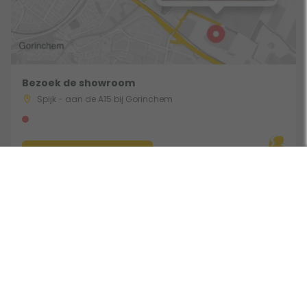
Bezoek de showroom
Spijk - aan de A15 bij Gorinchem
Route & Openingstijden
Volg ons: