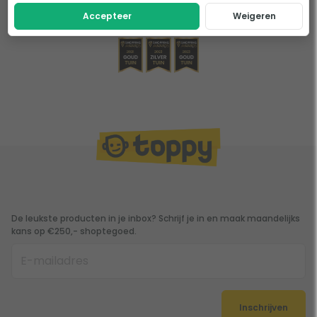
Accepteer
Weigeren
De leukste producten in je inbox? Schrijf je in en maak maandelijks
kans op €250,- shoptegoed.
Inschrijven