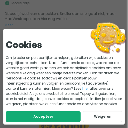
Mooie prijs
Dit bedrijf weet van aanpakken. Sneller dan snel gaat niet, maar
Max Verstappen kan hier nog wat ler...
Meer
Cookies
1
Om je beter en persoonlijker te helpen, gebruiken wij cookies en
vergelijkbare technieken. Naast functionele cookies, waardoor de
website goed werkt, plaatsen we ook analytische cookies om onze
website elke dag weer een beetje beter te maken. Ook plaatsen we
persoonlijke cookies zodat wij en derde partijen jouw
internetgedrag kunnen volgen en persoonlijke (advertentie)
content kunnen laten zien. Meer weten? Lees
hier
alles over ons
cookiebeleid. Als je onze website helemaal Toppy wilt gebruiken,
dan is het nodig dat je onze cookies accepteert. Indien je kiest voor
weigeren, plaatsen we alleen functionele en analytische cookies.
Accepteer
Weigeren