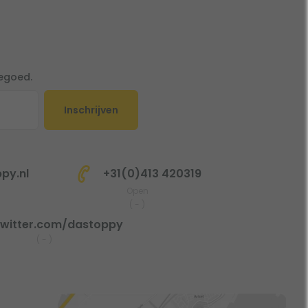
tegoed.
Inschrijven
py.nl
+31(0)413 420319
Open
(
-
)
witter.com/dastoppy
(
-
)