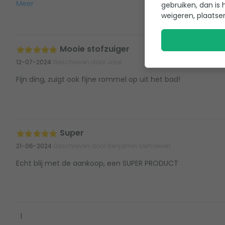
Meer
gebruiken, dan is 
weigeren, plaatse
Mooie stofzuiger
12-07-2024
Geschreven door Jose
Fijn ding, zuigt ook fijne rommel op uit het bad!
Super
21-06-2024
Geschreven door Benjamin Verhoeven
Echt blij met de aankoop, een SUPER PRODUCT
1