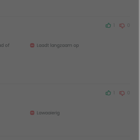
1
0
ad of
Laadt langzaam op
1
0
Lawaaierig