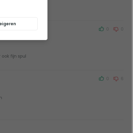
eigeren
0
0
ook fijn spul
0
6
n