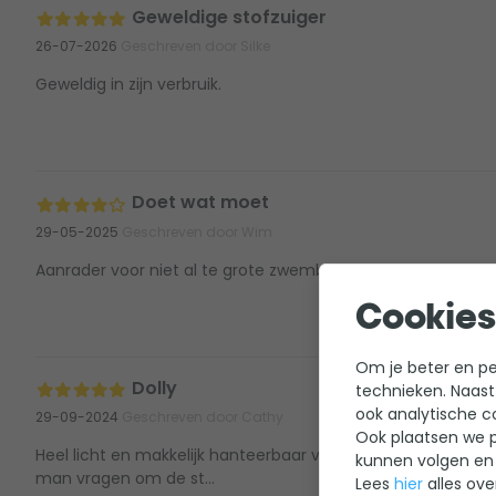
Geweldige stofzuiger
26-07-2026
Geschreven door Silke
Geweldig in zijn verbruik.
Doet wat moet
29-05-2025
Geschreven door Wim
Aanrader voor niet al te grote zwembaden
Cookies
Om je beter en per
Dolly
technieken. Naast
ook analytische c
29-09-2024
Geschreven door Cathy
Ook plaatsen we p
Heel licht en makkelijk hanteerbaar voor een vrouw, vroeger 
kunnen volgen en 
man vragen om de st...
Lees
hier
alles ove