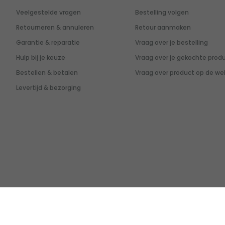
Veelgestelde vragen
Bestelling volgen
Retourneren & annuleren
Retour aanmaken
Garantie & reparatie
Vraag over je bestelling
Hulp bij je keuze
Vraag over je gekochte prod
Bestellen & betalen
Vraag over product op de we
Levertijd & bezorging