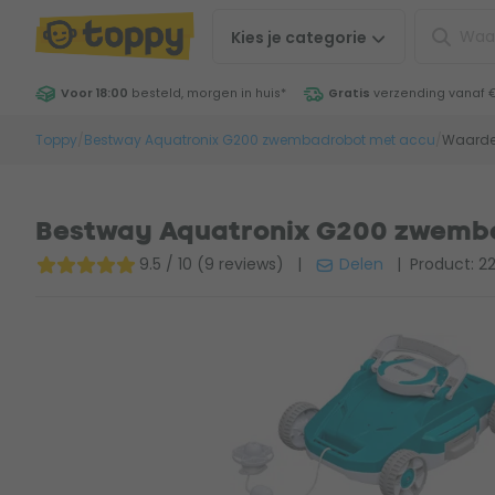
Kies je
categorie
Voor 18:00
besteld, morgen in huis
*
Gratis
verzending vanaf 
Toppy
/
Bestway Aquatronix G200 zwembadrobot met accu
/
Waarde
Bestway Aquatronix G200 zwemb
9.5 / 10 (9 reviews)
|
Delen
| Product: 22