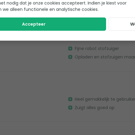
het nodig dat je onze cookies accepteert. Indien je kiest voor
Werkt snel
n we alleen functionele en analytische cookies.
Accepteer
W
Fijne robot stofzuiger
Opladen en stofzuigen maar 
Heel gemakkelijk te gebruike
Zuigt alles goed op