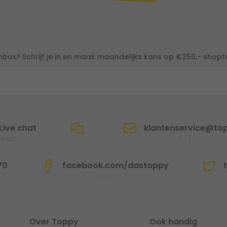
inbox? Schrijf je in en maak maandelijks kans op €250,- shop
Live chat
klantenservice@top
Direct
(
-
)
70
facebook.com/dastoppy
t
(
-
)
Over Toppy
Ook handig