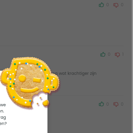
0
0
0
1
Mocht nog wat krachtiger zijn
0
0
 we
n.
rag
ten?