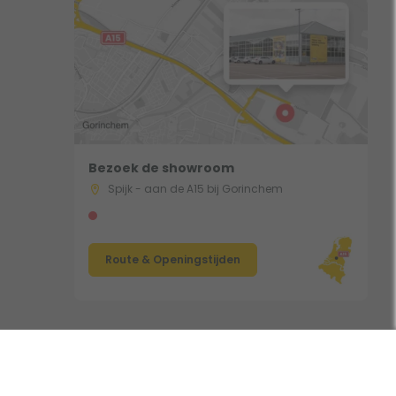
Bezoek de showroom
Spijk - aan de A15 bij Gorinchem
Route & Openingstijden
Volg ons: