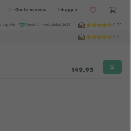
Klantenservice
Inloggen
9 /10
 experts
Beste tuin webwinkel 2023
9 /10
149,95