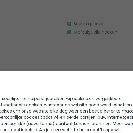
Snel in gebruik
Stofzuigt alle hoeken
Gebruiksvriendelijk
Voldoende groot reservoir
soonlijker te helpen, gebruiken wij cookies en vergelijkbare
 functionele cookies, waardoor de website goed werkt, plaatsen
ookies om onze website elke dag weer een beetje beter te make
ersoonlijke cookies zodat wij en derde partijen jouw internetged
moest ik altijd mijn
Makkelijk
persoonlijke (advertentie) content kunnen laten zien. Meer we
r ons cookiebeleid. Als je onze website helemaal Toppy wilt
Licht