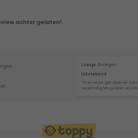
eview achter gelaten!
Loesje
, Beringen
ingen
Uitstekend
“Snel verder geholpen en ook s
el
regelmatig terug kijken op jull