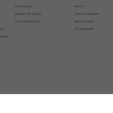
Over Toppy
Home
Werken bij Toppy
Tips & adviezen
Onze showroom
Mijn account
uct
Zo Geregeld
bsite