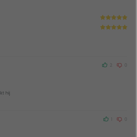
2
0
t hij
1
0