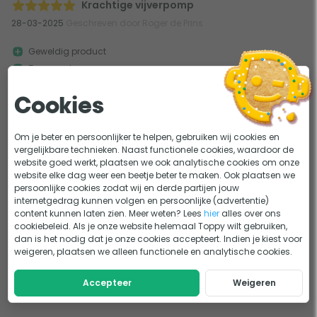
Krachtige vijverpomp
28-03-2025
Geschreven door Roger de Prins
Geweldig product
Zeer goed
Raad het zeker aan een toekomstige koper werkt uitstekend.
Cookies
Om je beter en persoonlijker te helpen, gebruiken wij cookies en
1
vergelijkbare technieken. Naast functionele cookies, waardoor de
website goed werkt, plaatsen we ook analytische cookies om onze
website elke dag weer een beetje beter te maken. Ook plaatsen we
persoonlijke cookies zodat wij en derde partijen jouw
internetgedrag kunnen volgen en persoonlijke (advertentie)
content kunnen laten zien. Meer weten? Lees
hier
alles over ons
cookiebeleid. Als je onze website helemaal Toppy wilt gebruiken,
dan is het nodig dat je onze cookies accepteert. Indien je kiest voor
weigeren, plaatsen we alleen functionele en analytische cookies.
Accepteer
Weigeren