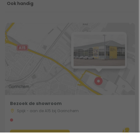
Ook handig
Bezoek de showroom
Spijk - aan de A15 bij Gorinchem
Route & Openingstijden