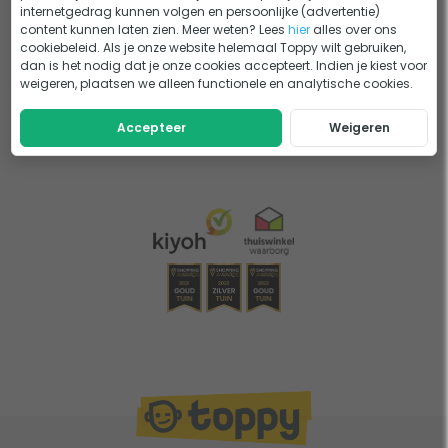
internetgedrag kunnen volgen en persoonlijke (advertentie)
Deze set doet wat wordt beloofd en werd binnen de vooropgestelde
content kunnen laten zien. Meer weten? Lees
hier
alles over ons
tijd geleverd in een degelijke verp...
cookiebeleid. Als je onze website helemaal Toppy wilt gebruiken,
Meer
dan is het nodig dat je onze cookies accepteert. Indien je kiest voor
weigeren, plaatsen we alleen functionele en analytische cookies.
Accepteer
Weigeren
1