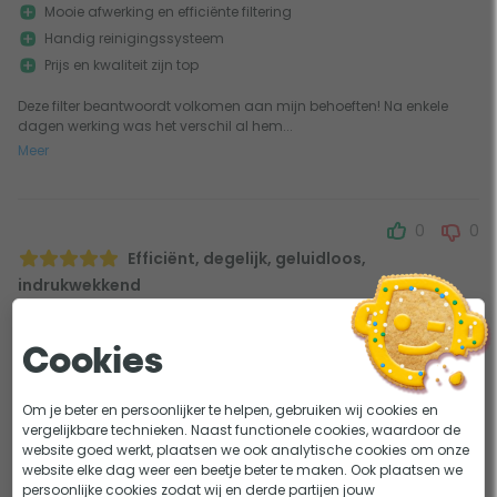
Mooie afwerking en efficiënte filtering
Handig reinigingssysteem
Prijs en kwaliteit zijn top
Deze filter beantwoordt volkomen aan mijn behoeften! Na enkele
dagen werking was het verschil al hem...
Meer
0
0
Efficiënt, degelijk, geluidloos,
indrukwekkend
23-12-2022
Geschreven door José Van Heghe
Cookies
Vlug waterresultaat
Oogt tevens netjes
Om je beter en persoonlijker te helpen, gebruiken wij cookies en
Krachtige bijhorende pomp
vergelijkbare technieken. Naast functionele cookies, waardoor de
Vlotte levering
website goed werkt, plaatsen we ook analytische cookies om onze
website elke dag weer een beetje beter te maken. Ook plaatsen we
Niet zo'n uitgebreide gebruiksaanwijzing
persoonlijke cookies zodat wij en derde partijen jouw