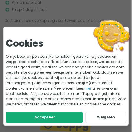
Prima materiaal
En op 2 dagen thuis
Doet dienst als overkapping voor 't zwembad of de spa
1
Cookies
Om je beter en persoonlijker te helpen, gebruiken wij cookies en
vergelijkbare technieken. Naast functionele cookies, waardoor de
website goed werkt, plaatsen we ook analytische cookies om onze
website elke dag weer een beetje beter te maken. Ook plaatsen we
persoonlijke cookies zodat wij en derde partijen jouw
internetgedrag kunnen volgen en persoonlijke (advertentie)
content kunnen laten zien. Meer weten? Lees
hier
alles over ons
cookiebeleid. Als je onze website helemaal Toppy wilt gebruiken,
dan is het nodig dat je onze cookies accepteert. Indien je kiest voor
weigeren, plaatsen we alleen functionele en analytische cookies.
Accepteer
Weigeren