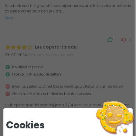
Ik schrok van het gewicht toen hij binnenkwam. Het in elkaar zetten is
zo gebeurd en dan ben je klaa...
Meer
1
0
Leuk opstartmodel
23-07-2024
Geschreven door Arnold
Kwaliteit is prima
Makkelijk in elkaar te zetten
Even puzzelen wat het beste werkt qua afstand van de kolen
Geen ruimte om een divider te laten passen
Leuk opstartmodel waarbij je na 3 / 4 sessies al snel verlangd naar
grotere apparatuur. De kwaliteit...
Meer
Cookies