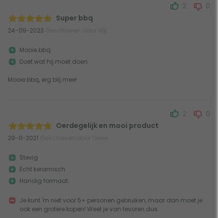
2
0
Super bbq
24-09-2023
Geschreven door WjL
Mooie bbq
Doet wat hij moet doen
Mooie bbq, erg blij mee!
2
0
Oerdegelijk en mooi product
29-11-2021
Geschreven door Dave
Stevig
Echt keramisch
Handig formaat
Je kunt 'm niet voor 5+ personen gebruiken, maar dan moet je
ook een grotere kopen! Weet je van tevoren dus.