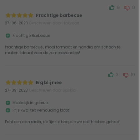
9
0
Prachtige barbecue
27-06-2023
Geschreven door Hakvoort
Prachtige Barbecue
Prachtige barbecue , mooi formaat en handig om schoon te
maken. Ideaal voor de zomeravondjes!
3
10
Erg blij mee
27-09-2023
Geschreven door Saskia
Makkelijk in gebruik
Prijs kwaliteit verhouding klopt
Echt een aan rader, de fijnste bbq die we ooit hebben gehad!