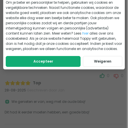
Om je beter en persoonlijker te helpen, gebruiken wij cookies en
1
0
vergelijkbare technieken. Naast functionele cookies, waardoor de
Super ding
website goed werkt, plaatsen we ook analytische cookies om onze
05-05-2023
Geschreven door Daniel
website elke dag weer een beetje beter te maken. Ook plaatsen we
persoonlijke cookies zodat wij en derde partijen jouw
internetgedrag kunnen volgen en persoonlijke (advertentie)
Super handig; klein maar fijn
content kunnen laten zien. Meer weten? Lees
hier
alles over ons
cookiebeleid. Als je onze website helemaal Toppy wilt gebruiken,
Hij is alleen een beetje zwaar om mee te nemen ondanks dat hij
dan is het nodig dat je onze cookies accepteert. Indien je kiest voor
mooi klein is
weigeren, plaatsen we alleen functionele en analytische cookies.
Mooi kleine, makkelijke en super lekkere bbq
Accepteer
Weigeren
0
0
Top
28-08-2025
Geschreven door Jan
We genieten er van, weg met de oude bbq!
Dit had ik eerder moeten hebben, een goede bbq!