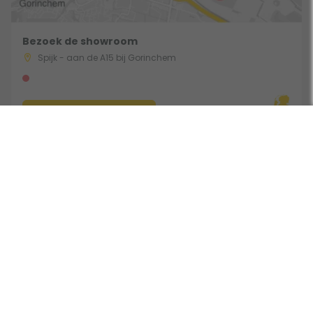
Bezoek de showroom
Spijk - aan de A15 bij Gorinchem
Route & Openingstijden
Volg ons:
Beoordeeld door klanten met een 9,0 uit 30762 beoordelingen •
Onderdeel van Toppy B.V. • Alle prijzen zijn inclusief BTW •
Copyright 2006 - 2026