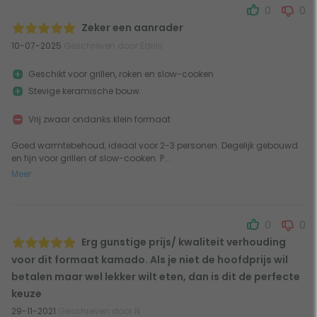
0
0
Zeker een aanrader
10-07-2025
Geschreven door Edriis
Geschikt voor grillen, roken en slow-cooken
Stevige keramische bouw
Vrij zwaar ondanks klein formaat
Goed warmtebehoud, ideaal voor 2-3 personen. Degelijk gebouwd
en fijn voor grillen of slow-cooken. P...
Meer
0
0
Erg gunstige prijs/ kwaliteit verhouding
voor dit formaat kamado. Als je niet de hoofdprijs wil
betalen maar wel lekker wilt eten, dan is dit de perfecte
keuze
29-11-2021
Geschreven door N