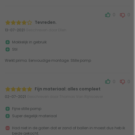
0
0
Tevreden.
13-07-2021
Geschreven door Ellen
Makkelijk in gebruik
Stil
Werkt prima. Eenvoudige montage. Stille pomp
0
0
Fijn materiaal: alles compleet
02-07-2021
Geschreven door Thomas Van Rijnsoever
Fijne stille pomp
Super degelijk materiaal
Had niet in de gaten dat er zand of ballen in moest dus heb ik
beide gekocht.