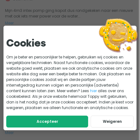
Mijn 4m3 intex pomp ging kapot dus rondgekeken naar een nieuwe
met ook iets meer power voor de water...
Meer
Cookies
0
0
Zandfilter met hoge capaciteit
Om je beter en persoonlijker te helpen, gebruiken wij cookies en
27-07-2022
Geschreven door René
vergelijkbare technieken. Naast functionele cookies, waardoor de
website goed werkt, plaatsen we ook analytische cookies om onze
Gemakkelijk te installeren
website elke dag weer een beetje beter te maken. Ook plaatsen we
persoonlijke cookies zodat wij en derde partijen jouw
Pomp is stil en heeft grote capaciteit
internetgedrag kunnen volgen en persoonlijke (advertentie)
Snel geleverd
content kunnen laten zien. Meer weten? Lees
hier
alles over ons
cookiebeleid. Als je onze website helemaal Toppy wilt gebruiken,
Slangaansluiting filter 38mm gaat heel stroef
dan is het nodig dat je onze cookies accepteert. Indien je kiest voor
weigeren, plaatsen we alleen functionele en analytische cookies.
Rubber ring aftap filter zat er niet bij
Pomp heeft een hoge capaciteit en is lekker stil. Filtervat is stevig
Accepteer
Weigeren
materiaal. Makkelijk en snel t...
Meer