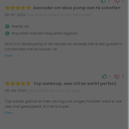
3
0
Aanrader om deze pomp aan te schaffen
28-07-2022
Geschreven door Tommy Vermeulen
Heerlijk stil
Nog stiller met een frequentie regelaar
Dit is m’n derde pomp in dit seizoen en eindelijk heb ik een goede! In
combinatie met de Isaver+ dr...
Meer
1
0
Top aankoop, zeer stil en werkt perfect
08-08-2023
Geschreven door Jan de Jong
Top advies gehad en toen we nog wat vragen hadden werd er ook
zeer snel gereageerd. Al met al super...
Meer