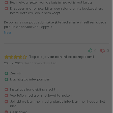
Het in elkaar zetten van de buis in het vat is wat lastig
Er zit geen manometer bij en geen slang om te backwashen,
bestel deze erbij als je hem koopt
De pomp is compact, stil, makkelijk te bedienen en heeft een goede
prijs. En de service van Toppy is...
Meer
0
0
Top als je van een intex pomp komt
20-07-2026
Geschreven door Ted
Zeer stil
krachtig tov intex pompen
Installatie handleiding slecht
Veel teflon nodig om het lekvrij te maken
Je hebt rvs klemmen nodig, plastic intex klemmen houden het
niet.
Geen timer