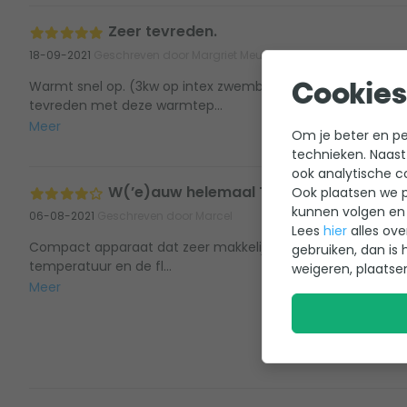
Zeer tevreden.
18-09-2021
Geschreven door Margriet Meulenbroeks
Warmt snel op. (3kw op intex zwembad 400-200-100 )Maakt 
Cookies
tevreden met deze warmtep...
Meer
Om je beter en per
technieken. Naast
ook analytische c
W(’e)auw helemaal Top(py)
Ook plaatsen we p
kunnen volgen en 
06-08-2021
Geschreven door Marcel
Lees
hier
alles ove
Compact apparaat dat zeer makkelijk te installeren is. Met 
gebruiken, dan is 
temperatuur en de fl...
weigeren, plaatse
Meer