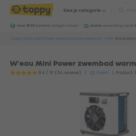
Kies je
categorie
Voor 18:00
besteld, morgen in huis
*
Gratis
verzending vanaf 
Toppy
/
W'eau Mini Power zwembad warmtepomp - 4 kW
/
Waarderin
W'eau Mini Power zwembad warm
9.4 / 10 (34 reviews)
|
Delen
| Product: 