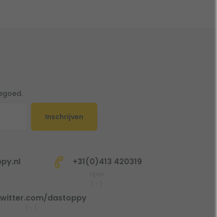
tegoed.
Inschrijven
py.nl
+31(0)413 420319
Open
(
-
)
witter.com/dastoppy
(
-
)