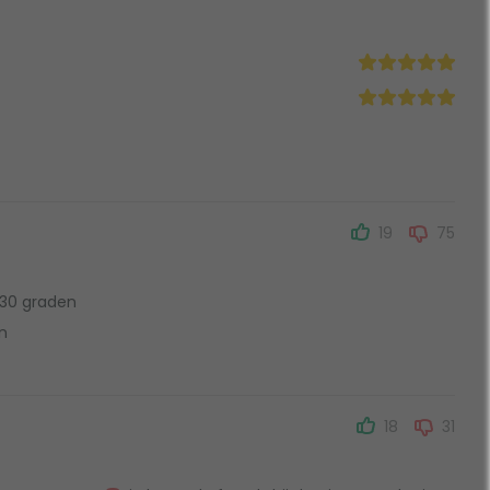
19
75
p 30 graden
en
18
31