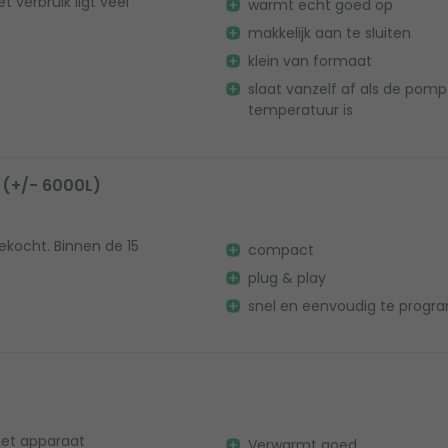
 verbruik ligt veel
warmt echt goed op
makkelijk aan te sluiten
klein van formaat
slaat vanzelf af als de pomp
temperatuur is
 (+/- 6000L)
ekocht. Binnen de 15
compact
plug & play
snel en eenvoudig te prog
het apparaat
Verwarmt goed