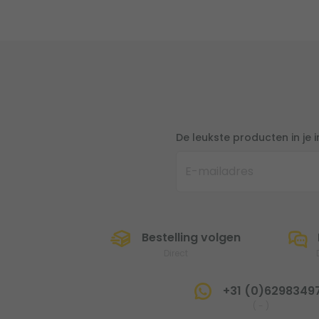
De leukste producten in je 
Bestelling volgen
Direct
+31 (0)6298349
(
-
)