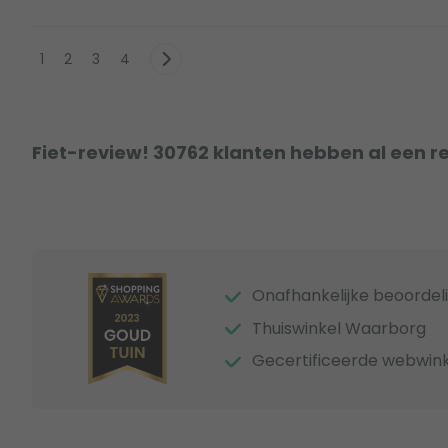
1
2
3
4
Fiet-review! 30762 klanten hebben al een r
Onafhankelijke beoordel
Thuiswinkel Waarborg
Gecertificeerde webwink