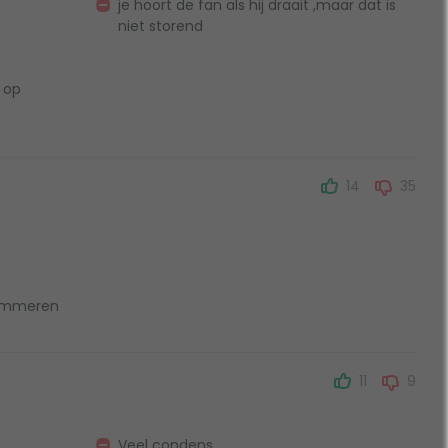
je hoort de fan als hij draait ,maar dat is
niet storend
 op
14
35
rammeren
11
9
Veel condens