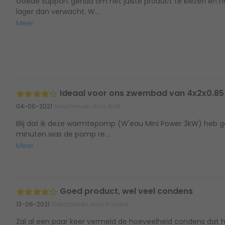
Goede support gehad om het juiste product te kiezen en het
lager dan verwacht. W...
Meer
Ideaal voor ons zwembad van 4x2x0.85
04-06-2021
Geschreven door Bart
Blij dat ik deze warmtepomp (W'eau Mini Power 3kW) heb g
minuten was de pomp re...
Meer
Goed product, wel veel condens
13-06-2021
Geschreven door Ronald
Zal al een paar keer vermeld de hoeveelheid condens dat 