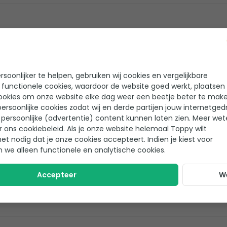
weinig geluid. Erg
Verwarmt snel
Is bijna geruisloos
soonlijker te helpen, gebruiken wij cookies en vergelijkbare
 functionele cookies, waardoor de website goed werkt, plaatsen
ookies om onze website elke dag weer een beetje beter te make
ersoonlijke cookies zodat wij en derde partijen jouw internetged
persoonlijke (advertentie) content kunnen laten zien. Meer we
r ons cookiebeleid. Als je onze website helemaal Toppy wilt
het instellen van de
het nodig dat je onze cookies accepteert. Indien je kiest voor
Simpel aan te sluiten
n we alleen functionele en analytische cookies.
Warmt goed op
Slaat automatisch aan/uit b
Accepteer
W
tempeatuur
Leuk compact design!