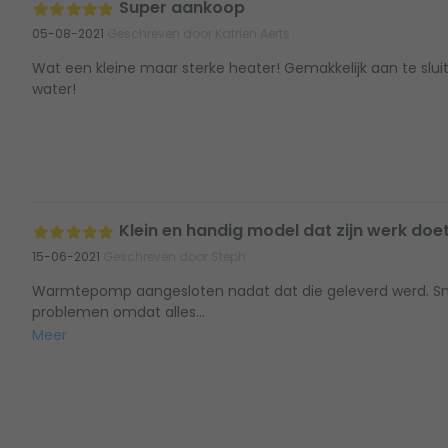
Super aankoop
05-08-2021
Geschreven door Katrien Aerts
Wat een kleine maar sterke heater! Gemakkelijk aan te slu
water!
Klein en handig model dat zijn werk doet
15-06-2021
Geschreven door Steph
Warmtepomp aangesloten nadat dat die geleverd werd. Sne
problemen omdat alles...
Meer