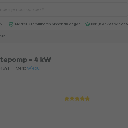
€75
Makkelijk retourneren binnen
90 dagen
Eerlijk advies
van onze
gen
tepomp - 4 kW
14591
| Merk:
W'eau