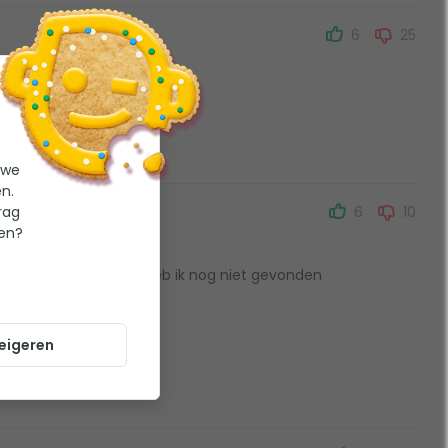
6
25
 we
n.
rag
6
10
ten?
Die heb ik nog niet gevonden
ij gewenste
eigeren