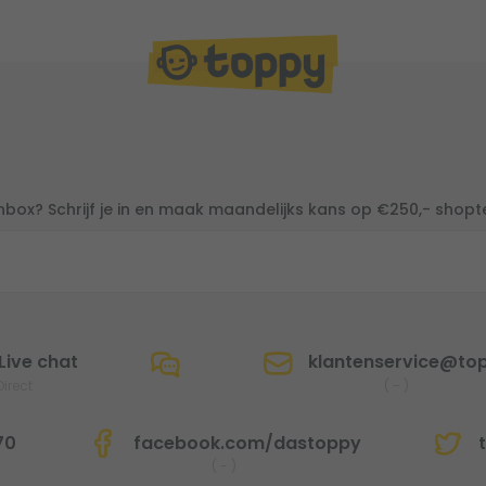
inbox? Schrijf je in en maak maandelijks kans op €250,- shop
Live chat
klantenservice@top
Direct
(
-
)
70
facebook.com/dastoppy
t
(
-
)