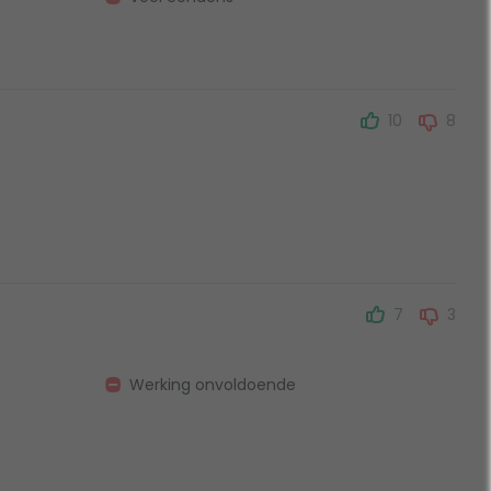
10
8
7
3
Werking onvoldoende