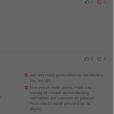
5
9
4
4
een iets meer gedetailleerde handleiding
zou top zijn
Flow switch werkt prima, maar zou
handig zijn moest de handleiding
y
vermelden dat wanneer dit gebeurt
foutcode E3 wordt getoond op de
display.