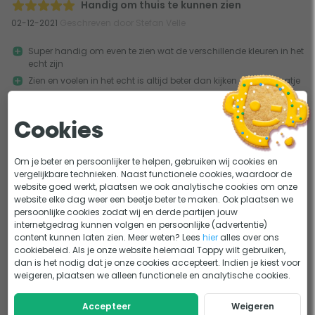
Handig om thuis te kunnen zien
02-12-2021
Geschreven door Stefan Velle
Super handig om even te zien wat de verschillende kleuren in het
echt zijn
Zien en voelen in het echt is altijd beter dan kijken op een plaatje
Te klein bedrag om zonder verzendkosten te bestellen
Cookies
Handig om thuis te kunnen zien waar je een hoop geld aan uit wilt
gaan geven. Sample kit geeft een b...
Om je beter en persoonlijker te helpen, gebruiken wij cookies en
Meer
vergelijkbare technieken. Naast functionele cookies, waardoor de
website goed werkt, plaatsen we ook analytische cookies om onze
website elke dag weer een beetje beter te maken. Ook plaatsen we
persoonlijke cookies zodat wij en derde partijen jouw
1
internetgedrag kunnen volgen en persoonlijke (advertentie)
content kunnen laten zien. Meer weten? Lees
hier
alles over ons
cookiebeleid. Als je onze website helemaal Toppy wilt gebruiken,
dan is het nodig dat je onze cookies accepteert. Indien je kiest voor
weigeren, plaatsen we alleen functionele en analytische cookies.
Accepteer
Weigeren