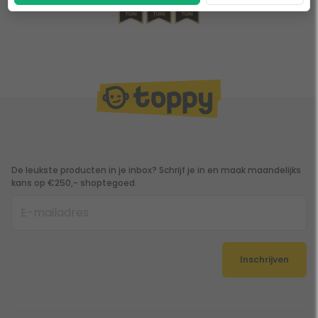
De leukste producten in je inbox? Schrijf je in en maak maandelijks
kans op €250,- shoptegoed.
Inschrijven