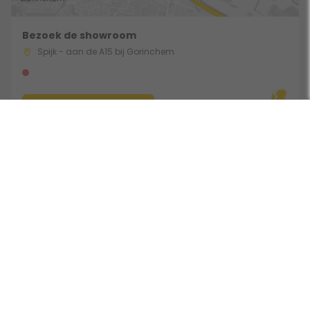
Bezoek de showroom
Spijk - aan de A15 bij Gorinchem
Route & Openingstijden
Volg ons:
Beoordeeld door klanten met een 9,0 uit 30762 beoordelingen •
Onderdeel van Toppy B.V. • Alle prijzen zijn inclusief BTW •
Copyright 2006 - 2026
Cookies
•
Algemene voorwaarden
•
Privacy