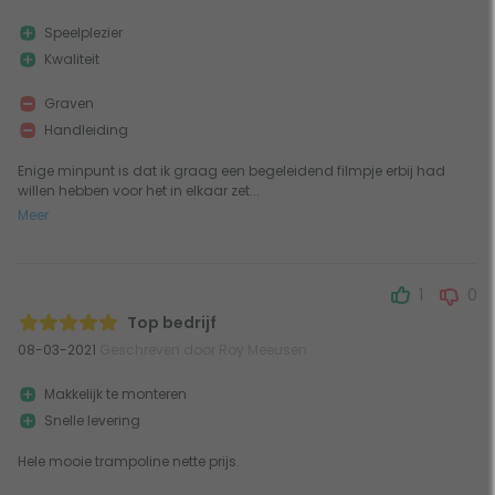
Speelplezier
Kwaliteit
Graven
Handleiding
Enige minpunt is dat ik graag een begeleidend filmpje erbij had
willen hebben voor het in elkaar zet...
Meer
1
0
Top bedrijf
08-03-2021
Geschreven door Roy Meeusen
Makkelijk te monteren
Snelle levering
Hele mooie trampoline nette prijs.