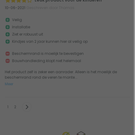
Leuk product voor de kinderen
10-06-2021
Geschreven door Thomas
Veilig
Installatie
Ziet er robuust uit
Kindjes van 2 jaar kunnen hier al veilig op
Beschermrand is moeilijk te bevestigen
Bouwhandleiding klopt niet helemaal
Het product zelf is zeker een aanrader. Alleen is het moeilijk de
beschemrand rond de veren te monte...
Meer
1
2