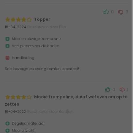
0
0
Topper
16-04-2024
Geschreven door Filip
Mooi en stevige trampoline
Veel plezier voor de kindjes
Handleiding
Snel bezorgd en springcomfort is perfect!
0
1
Mooie trampoline, duurt wel even om op te
zetten
19-04-2022
Geschreven door Berdien
Degelijk materiaal
Mooi uitzicht