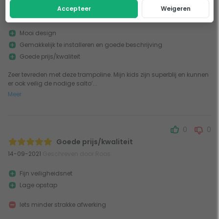
Prijs kwaliteit!
Accepteer
Weigeren
23-09-2021
Geschreven door Wendy Heyninck
Mooi design
Gemakkelijk te installeren en goede beschrijving
Goede prijs/kwaliteit
Zeer tevreden met deze trampoline. Mijn kids zijn superblij en kunnen
er ook veilig de nodige salto’...
Meer
0
0
Goede prijs/kwaliteit
14-09-2021
Geschreven door Roos
Fijn veiligheidsnet
Lage opstap
Iets minder strakke afwerking