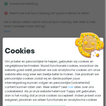
Goede handleiding
Neemt wel wat tijd in beslag om goed in elkaar te zetten
Het in elkaar zetten neemt wel wat tijd in beslag. Niet alles is heel
direct duidelijk maar dat ligt...
Meer
0
0
Cookies
Fijne trampo!
05-10-2021
Geschreven door Tineke
Om je beter en persoonlijker te helpen, gebruiken wij cookies en
vergelijkbare technieken. Naast functionele cookies, waardoor de
Springt goed
website goed werkt, plaatsen we ook analytische cookies om onze
website elke dag weer een beetje beter te maken. Ook plaatsen we
Makkelijk installeerbaar
persoonlijke cookies zodat wij en derde partijen jouw
internetgedrag kunnen volgen en persoonlijke (advertentie)
Snel geleverd! Kids zijn al mooi aan het springen!
content kunnen laten zien. Meer weten? Lees
hier
alles over ons
cookiebeleid. Als je onze website helemaal Toppy wilt gebruiken,
dan is het nodig dat je onze cookies accepteert. Indien je kiest voor
weigeren, plaatsen we alleen functionele en analytische cookies.
0
0