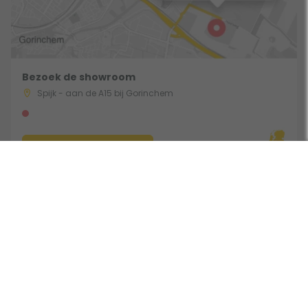
Bezoek de showroom
Spijk - aan de A15 bij Gorinchem
Route & Openingstijden
Volg ons: