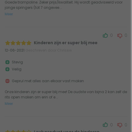
Goede trampoline. Zeker prijs/kwaliteit. Hij wordt geadviseerd voor
jonge springers (tot 7 ongevee...
Meer
0
0
Kinderen zijn er super blij mee
12-06-2021
Geschreven door Chrissie
Stevig
Veilig
Geprul met alles aan elkaar vast maken
Onze kinderen zijn er super blij mee! De oudste van bijna 2 kan zelf de
rits open maken om erin of e...
Meer
0
0