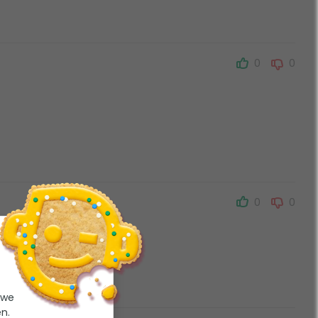
0
0
0
0
 we
n.