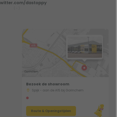
witter.com/dastoppy
(
-
)
Bezoek de showroom
Spijk - aan de A15 bij Gorinchem
Route & Openingstijden