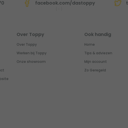
70
facebook.com/dastoppy
t
(
-
)
Over Toppy
Ook handig
Over Toppy
Home
Werken bij Toppy
Tips & adviezen
Onze showroom
Mijn account
uct
Zo Geregeld
bsite