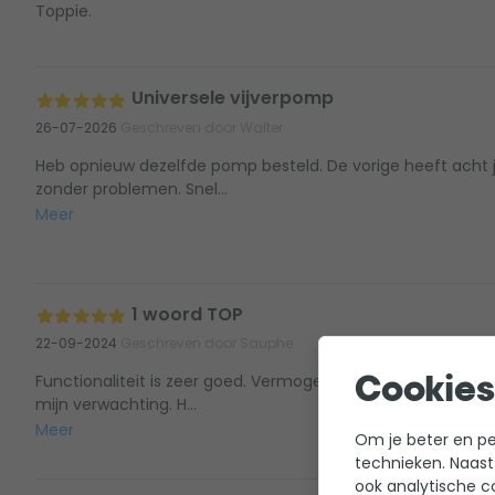
Toppie.
Universele vijverpomp
26-07-2026
Geschreven door Walter
Heb opnieuw dezelfde pomp besteld. De vorige heeft acht 
zonder problemen. Snel...
Meer
1 woord TOP
22-09-2024
Geschreven door Sauphe
Functionaliteit is zeer goed. Vermogen in stappen regelen z
Cookies
mijn verwachting. H...
Meer
Om je beter en per
technieken. Naast
ook analytische c