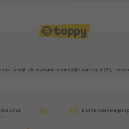
inbox? Schrijf je in en maak maandelijks kans op €250,- shop
Live chat
klantenservice@top
Direct
(
-
)