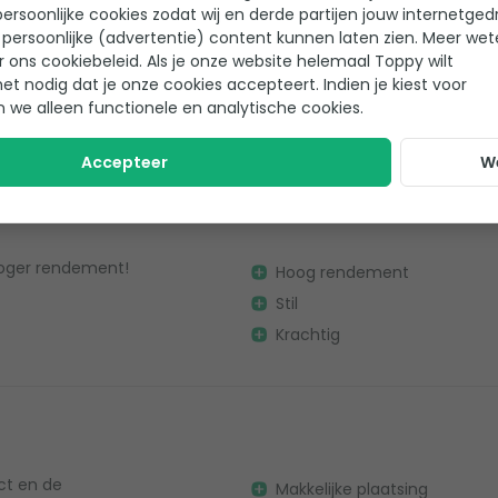
ersoonlijke cookies zodat wij en derde partijen jouw internetged
persoonlijke (advertentie) content kunnen laten zien. Meer we
r ons cookiebeleid. Als je onze website helemaal Toppy wilt
en
het nodig dat je onze cookies accepteert. Indien je kiest voor
Krachtig
n we alleen functionele en analytische cookies.
Stil
Accepteer
W
 hoger rendement!
Hoog rendement
Stil
Krachtig
act en de
Makkelijke plaatsing