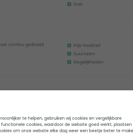
Snel
jaar continu gedraaid
Prijs-kwaliteit
Duurzaam
Mogelijkheden
oals het hoort. Boven
soonlijker te helpen, gebruiken wij cookies en vergelijkbare
 functionele cookies, waardoor de website goed werkt, plaatsen
ookies om onze website elke dag weer een beetje beter te make