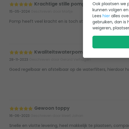
Krachtige stille pomp
Ook plaatsen we p
kunnen volgen en 
15-05-2024
Geschreven door Martje
Lees
hier
alles ove
Pomp heeft veel kracht en is toch stil. Makkelijk te installer
gebruiken, dan is 
weigeren, plaatse
Kwaliteitswaterpomp
28-11-2023
Geschreven door Gerard Verhagen
Goed regelbaar en afstelbaar op de waterfilters, hierdoor
Gewoon toppy
16-06-2023
Geschreven door Meert Johan
Snelle en vlotte levering, heel makkelijk te plaatsen, comp