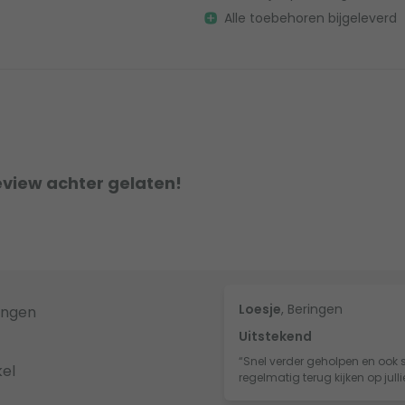
Alle toebehoren bijgeleverd
eview achter gelaten!
Loesje
, Beringen
ingen
Uitstekend
“Snel verder geholpen en ook s
el
regelmatig terug kijken op jull