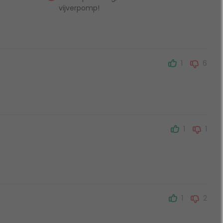
vijverpomp!
1
6
1
1
1
2