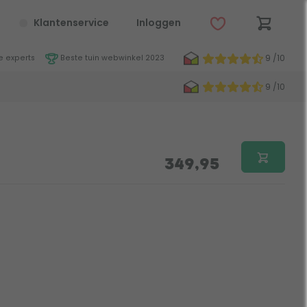
Klantenservice
Inloggen
9 /10
 experts
Beste tuin webwinkel 2023
9 /10
349,95