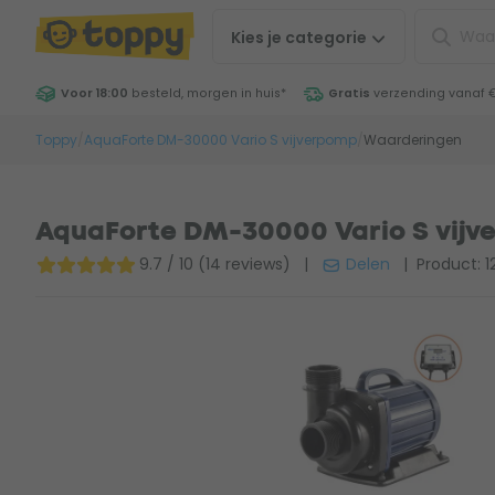
Kies je
categorie
Voor 18:00
besteld, morgen in huis
*
Gratis
verzending vanaf 
Toppy
/
AquaForte DM-30000 Vario S vijverpomp
/
Waarderingen
AquaForte DM-30000 Vario S vijv
9.7 / 10 (14 reviews)
|
Delen
| Product: 1