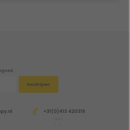
tegoed.
Inschrijven
py.nl
+31(0)413 420319
Open
(
-
)