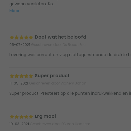
gewoon versleten. Ko...
Meer
Doet wat het beloofd
05-07-2021
Geschreven door De Raedt Eric
Levering was correct en vlug niettegenstaande de drukte bij 
Super product
11-05-2021
Geschreven door Vignery Johan
Super product. Presteert op alle punten indrukwekkend en is
Erg mooi
19-03-2021
Geschreven door PC van Haarlem