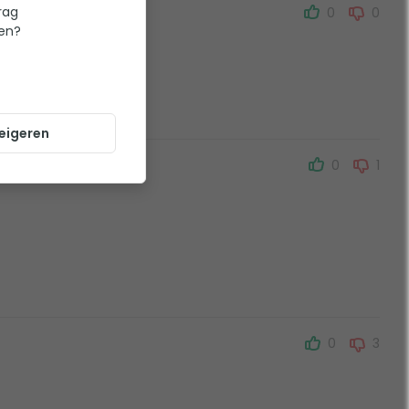
rag
0
0
ten?
eigeren
0
1
0
3