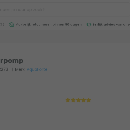
€75
Makkelijk retourneren binnen
90 dagen
Eerlijk advies
van onze
erpomp
2273
| Merk:
AquaForte