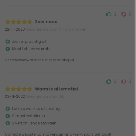
3
0
Zeer mooi
22-11-2020
Geschreven door Miriam Houben
Zien er prachtig uit
Mooi licht en warmte
De terrasverwarmer ziet er prachtig uit.
0
0
Warmte alternatief
03-11-2022
Geschreven door Dik
Lekkere warmte uitstraling
Simpel installeren
3 verschillende standen
Correcte website: Lamp/verwarming werkt zoals gehoopt!