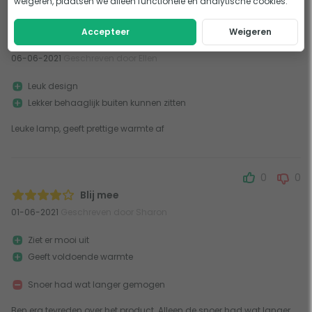
weigeren, plaatsen we alleen functionele en analytische cookies.
0
0
Accepteer
Weigeren
Leuke lamp
06-06-2021
Geschreven door Ellen
Leuk design
Lekker behaaglijk buiten kunnen zitten
Leuke lamp, geeft prettige warmte af
0
0
Blij mee
01-06-2021
Geschreven door Sharon
Ziet er mooi uit
Geeft voldoende warmte
Snoer had wat langer gemogen
Ben erg tevreden over het product. Alleen de snoer had wat langer