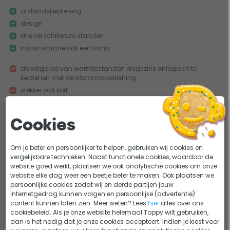
afstandsbediening
design
drie verschillende standen
naast warmte ook een lamp
de volgorde van warmtestanden enigszins onlogisch te
bedienen met de afstandsbediening
stekker wat kort
Deze terrasverwarmer is naast functioneel ook erg mooi. Het is
handig dat er een afstandsbediening b...
Cookies
Meer
Om je beter en persoonlijker te helpen, gebruiken wij cookies en
vergelijkbare technieken. Naast functionele cookies, waardoor de
website goed werkt, plaatsen we ook analytische cookies om onze
0
0
website elke dag weer een beetje beter te maken. Ook plaatsen we
Mooie vormgeving en heerlijk warm.
persoonlijke cookies zodat wij en derde partijen jouw
19-08-2021
Geschreven door ingrid
internetgedrag kunnen volgen en persoonlijke (advertentie)
content kunnen laten zien. Meer weten? Lees
hier
alles over ons
Toppertje, mooie hangende warmtelamp.
cookiebeleid. Als je onze website helemaal Toppy wilt gebruiken,
dan is het nodig dat je onze cookies accepteert. Indien je kiest voor