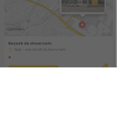
Bezoek de showroom
Spijk - aan de A15 bij Gorinchem
Route & Openingstijden
Volg ons: