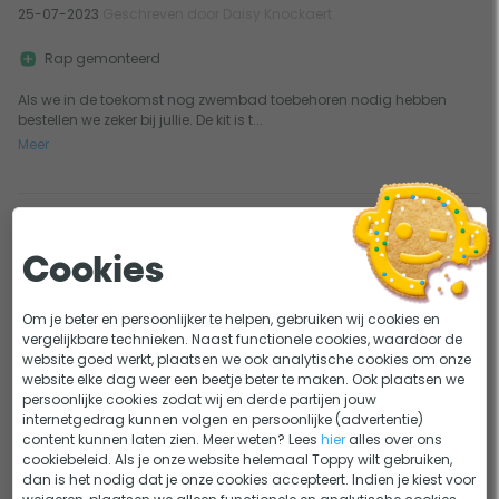
25-07-2023
Geschreven door Daisy Knockaert
Rap gemonteerd
Als we in de toekomst nog zwembad toebehoren nodig hebben
bestellen we zeker bij jullie. De kit is t...
Meer
0
0
Is precies zoals beschreven
Cookies
18-06-2021
Geschreven door Bert
Om je beter en persoonlijker te helpen, gebruiken wij cookies en
Werkt perfect
vergelijkbare technieken. Naast functionele cookies, waardoor de
Precies hoe het moet
website goed werkt, plaatsen we ook analytische cookies om onze
website elke dag weer een beetje beter te maken. Ook plaatsen we
Goede bypass en kant en klaar en doet zijn werk zoals het hoort.
persoonlijke cookies zodat wij en derde partijen jouw
internetgedrag kunnen volgen en persoonlijke (advertentie)
content kunnen laten zien. Meer weten? Lees
hier
alles over ons
cookiebeleid. Als je onze website helemaal Toppy wilt gebruiken,
0
0
dan is het nodig dat je onze cookies accepteert. Indien je kiest voor