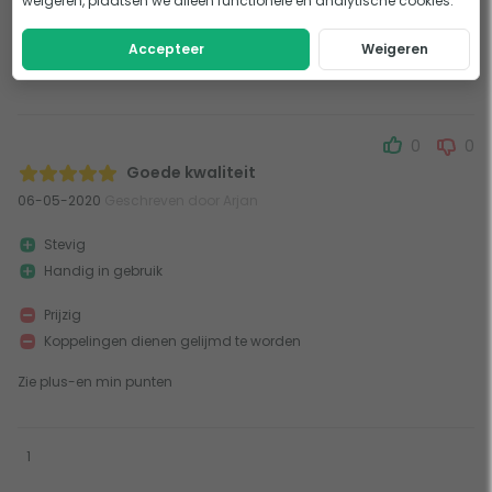
Top
weigeren, plaatsen we alleen functionele en analytische cookies.
06-05-2021
Geschreven door DimiV
Accepteer
Weigeren
Ik ben zeer tevreden over deze bypass!
0
0
Goede kwaliteit
06-05-2020
Geschreven door Arjan
Stevig
Handig in gebruik
Prijzig
Koppelingen dienen gelijmd te worden
Zie plus-en min punten
1