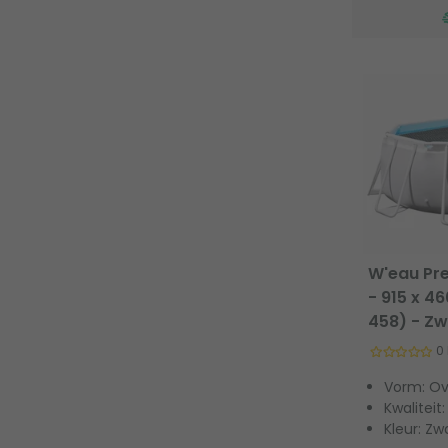
W'eau Pr
- 915 x 4
458) - Zw
0
Vorm: Ov
Kwaliteit
Kleur: Zw