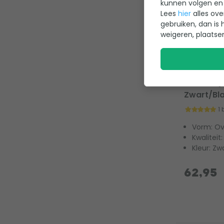
kunnen volgen en 
Lees
hier
alles ove
gebruiken, dan is 
weigeren, plaatse
W'eau sol
370 cm (z
Zwart/Bl
1
Vorm: Ov
Kwaliteit
Kleur: Zw
62,95