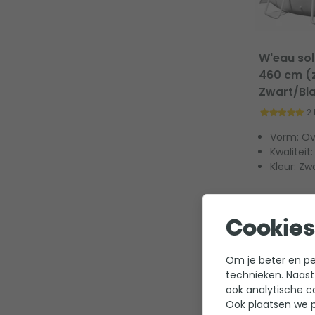
W'eau sol
460 cm (z
Zwart/Bl
2
Vorm: Ov
Kwaliteit
Kleur: Zw
122,95
Cookies
Om je beter en per
technieken. Naast
ook analytische c
Ook plaatsen we p