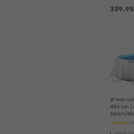
339,95
W'eau sol
460 cm (z
Zwart/Bl
1
Vorm: Ov