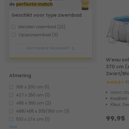
de
perfecte match
Geschikt voor type zwembad
Metalen zwembad (22)
Opzetzwembad (3)
Hoe maak ik deze keuze?
W'eau sol
370 cm (z
Zwart/Bl
Afmeting
3
305 x 200 cm (1)
Vorm: Ov
427 x 250 cm (1)
Kwaliteit
485 x 360 cm (2)
Kleur: Zw
488/485 x 305/360 cm (1)
99,95
503 x 274 cm (1)
Meer