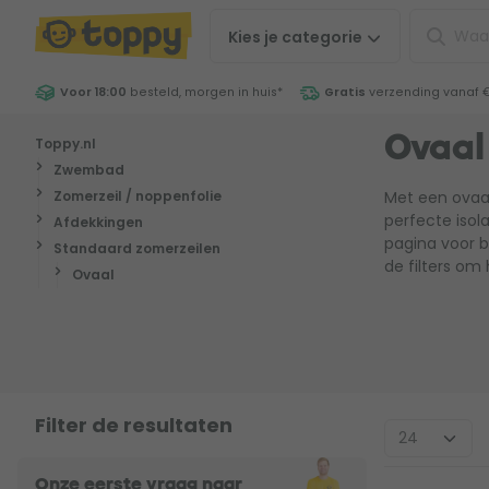
Kies je
categorie
Voor 18:00
besteld, morgen in huis
*
Gratis
verzending vanaf 
Toppy.nl
Ovaal
Zwembad
Zomerzeil / noppenfolie
Met een ovaa
perfecte isol
Afdekkingen
pagina voor b
Standaard zomerzeilen
de filters om
Ovaal
Filter de resultaten
Onze eerste vraag naar