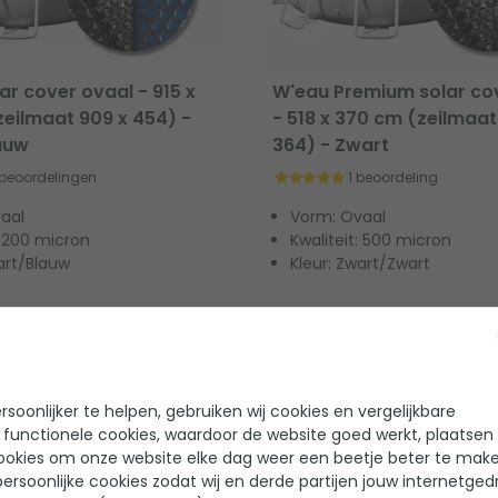
ar cover ovaal - 915 x
W'eau Premium solar co
eilmaat 909 x 454) -
- 518 x 370 cm (zeilmaat
auw
364) - Zwart
 beoordelingen
1 beoordeling
aal
Vorm: Ovaal
: 200 micron
Kwaliteit: 500 micron
art/Blauw
Kleur: Zwart/Zwart
149,95
Op voorraad
soonlijker te helpen, gebruiken wij cookies en vergelijkbare
 functionele cookies, waardoor de website goed werkt, plaatsen
ookies om onze website elke dag weer een beetje beter te make
ersoonlijke cookies zodat wij en derde partijen jouw internetged