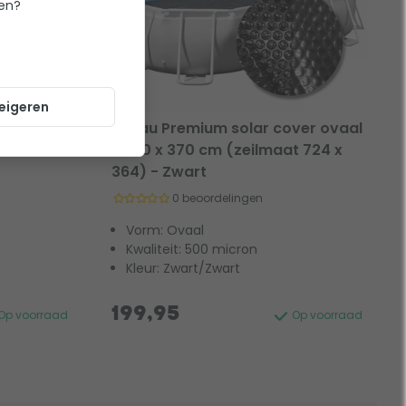
ten?
eigeren
ver ovaal
W'eau Premium solar cover ovaal
 519 x
- 730 x 370 cm (zeilmaat 724 x
364) - Zwart
0 beoordelingen
Vorm: Ovaal
Kwaliteit: 500 micron
Kleur: Zwart/Zwart
199,95
Op voorraad
Op voorraad