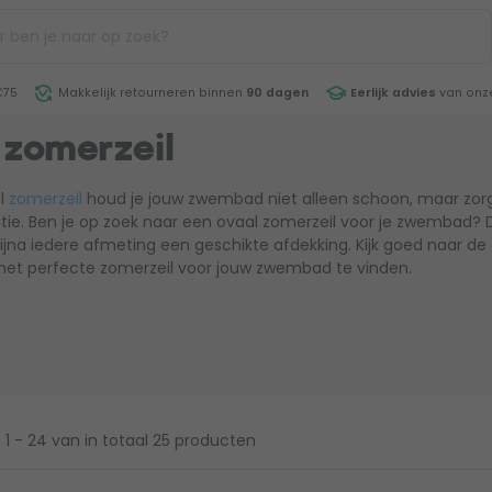
€75
Makkelijk retourneren binnen
90 dagen
Eerlijk advies
van onze
 zomerzeil
l
zomerzeil
houd je jouw zwembad niet alleen schoon, maar zorg
atie. Ben je op zoek naar een ovaal zomerzeil voor je zwembad? 
ijna iedere afmeting een geschikte afdekking. Kijk goed naar d
 het perfecte zomerzeil voor jouw zwembad te vinden.
1 - 24
van in totaal 25 producten