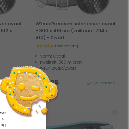
ver ovaal
W'eau Premium solar cover ovaal
 512 x
- 800 x 416 cm (zeilmaat 794 x
410) - Zwart
1 beoordeling
Vorm: Ovaal
Kwaliteit: 500 micron
Kleur: Zwart/Zwart
249,95
Op voorraad
Op voorraad
 we
n.
rag