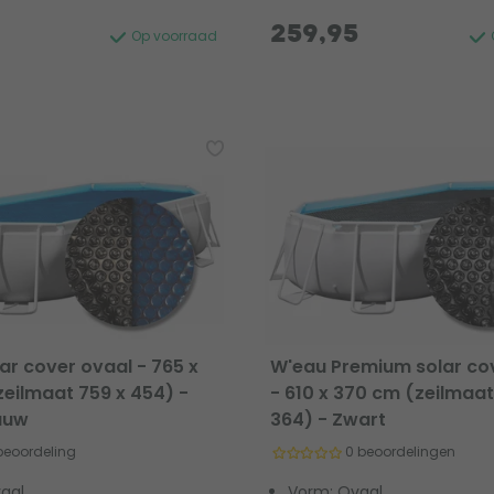
259,95
Op voorraad
ar cover ovaal - 765 x
W'eau Premium solar co
eilmaat 759 x 454) -
- 610 x 370 cm (zeilmaat
auw
364) - Zwart
 beoordeling
0 beoordelingen
aal
Vorm: Ovaal