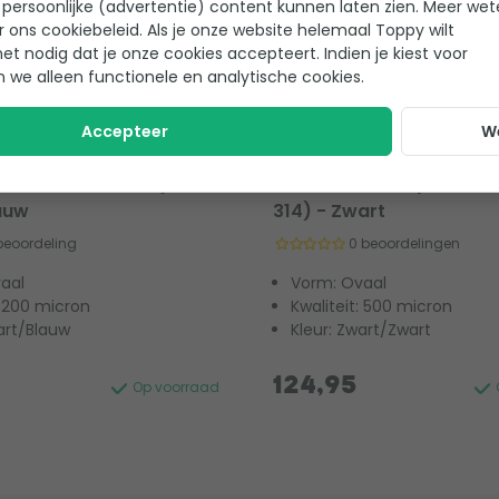
persoonlijke (advertentie) content kunnen laten zien. Meer we
r ons cookiebeleid. Als je onze website helemaal Toppy wilt
het nodig dat je onze cookies accepteert. Indien je kiest voor
n we alleen functionele en analytische cookies.
Accepteer
W
ar cover ovaal - 518 x
W'eau Premium solar co
eilmaat 512 x 364) -
- 525 x 320 cm (zeilmaat
auw
314) - Zwart
 beoordeling
0 beoordelingen
aal
Vorm: Ovaal
: 200 micron
Kwaliteit: 500 micron
art/Blauw
Kleur: Zwart/Zwart
124,95
Op voorraad