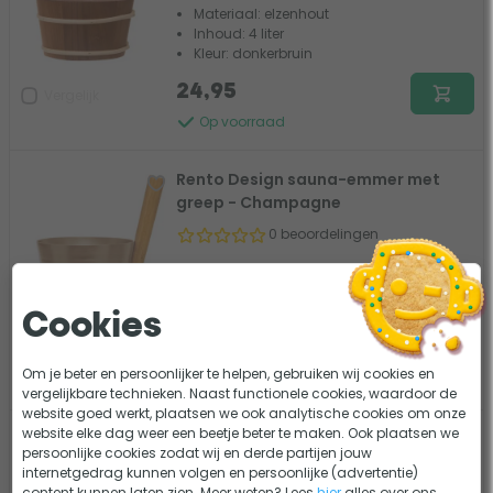
Materiaal: elzenhout
Inhoud: 4 liter
Kleur: donkerbruin
24,95
Vergelijk
Op voorraad
Rento Design sauna-emmer met
greep - Champagne
0 beoordelingen
Materiaal: Aluminium
Inhoud: 5 liter
Kleur: Champagne
Cookies
49,95
Vergelijk
Om je beter en persoonlijker te helpen, gebruiken wij cookies en
Op voorraad
vergelijkbare technieken. Naast functionele cookies, waardoor de
website goed werkt, plaatsen we ook analytische cookies om onze
website elke dag weer een beetje beter te maken. Ook plaatsen we
Rento Design sauna-emmer met
persoonlijke cookies zodat wij en derde partijen jouw
beugel - Wit
internetgedrag kunnen volgen en persoonlijke (advertentie)
content kunnen laten zien. Meer weten? Lees
hier
alles over ons