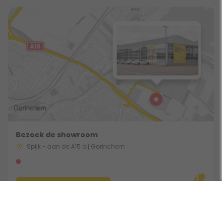
Bezoek de showroom
Spijk - aan de A15 bij Gorinchem
Route & Openingstijden
Gebruik een filter