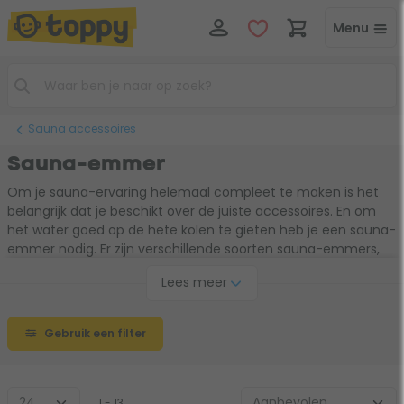
Menu
Sauna accessoires
Sauna-emmer
Om je sauna-ervaring helemaal compleet te maken is het
belangrijk dat je beschikt over de juiste accessoires. En om
het water goed op de hete kolen te gieten heb je een sauna-
emmer nodig. Er zijn verschillende soorten sauna-emmers,
zodat er altijd wel eentje is naar jouw wensen. Ga voor een
Lees meer
emmer met een moderne look of juist voor iets klassieks. En
kies je voor een handvat of een touwgreep? Wat je ook zoekt,
in ons assortiment zit altijd de juiste sauna-emmer voor jou!
Gebruik een filter
1 - 13