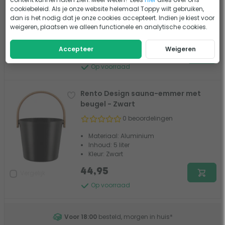
0 beoordelingen
cookiebeleid. Als je onze website helemaal Toppy wilt gebruiken,
Materiaal: Aluminium
dan is het nodig dat je onze cookies accepteert. Indien je kiest voor
Inhoud: 5 liter
weigeren, plaatsen we alleen functionele en analytische cookies.
Kleur: Wit
Accepteer
Weigeren
44,95
Vergelijk
Op voorraad
Rento Design sauna-emmer met
beugel - Zwart
0 beoordelingen
Materiaal: Aluminium
Inhoud: 5 liter
Kleur: Zwart
44,95
Vergelijk
Op voorraad
Voor 18:00
besteld, morgen in huis
*