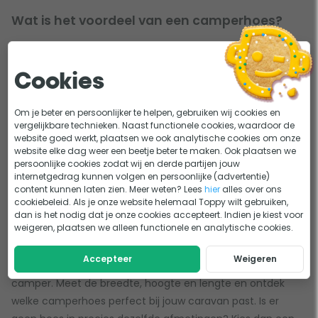
Wat is het voordeel van een camperhoes?
Met een
camperhoes
zorg jij ervoor dat je camper langer
meegaat. Een camper is namelijk een flinke investering
Cookies
waar je goed mee om moet gaan. Stel je stalt je camper
overdekt bij een boer. Bij slecht weer, met flinke wind of
Om je beter en persoonlijker te helpen, gebruiken wij cookies en
juist met hele heftige zon heeft dit nog steeds effect op je
vergelijkbare technieken. Naast functionele cookies, waardoor de
website goed werkt, plaatsen we ook analytische cookies om onze
camper. Door je camper in te pakken met een
website elke dag weer een beetje beter te maken. Ook plaatsen we
camperhoes bescherm je ‘m hiertegen en verleng je zijn
persoonlijke cookies zodat wij en derde partijen jouw
levensduur.
internetgedrag kunnen volgen en persoonlijke (advertentie)
content kunnen laten zien. Meer weten? Lees
hier
alles over ons
cookiebeleid. Als je onze website helemaal Toppy wilt gebruiken,
dan is het nodig dat je onze cookies accepteert. Indien je kiest voor
Hoe bepaal ik de gewenste
weigeren, plaatsen we alleen functionele en analytische cookies.
camperhoesmaat?
Accepteer
Weigeren
Het belangrijkste van alles is natuurlijk de grootte van je
camper. Meet de breedte, hoogte en lengte en ontdek
welke camperhoes perfect bij jouw caravan past. Is er