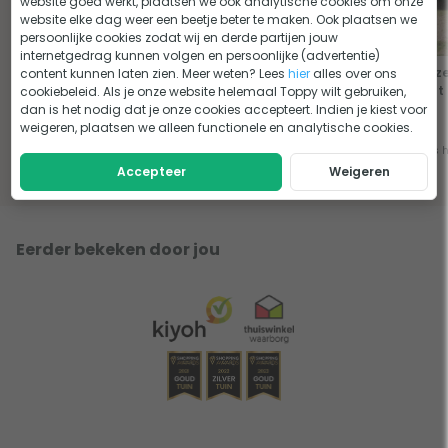
website goed werkt, plaatsen we ook analytische cookies om onze
website elke dag weer een beetje beter te maken. Ook plaatsen we
persoonlijke cookies zodat wij en derde partijen jouw
internetgedrag kunnen volgen en persoonlijke (advertentie)
De opblaasbare tent: wat zijn
Tips van Toppy voor je nieuwe
Zo z
content kunnen laten zien. Meer weten? Lees
hier
alles over ons
de voor- en nadelen?
tent!
tent
cookiebeleid. Als je onze website helemaal Toppy wilt gebruiken,
dan is het nodig dat je onze cookies accepteert. Indien je kiest voor
weigeren, plaatsen we alleen functionele en analytische cookies.
Lees het advies
Lees het advies
Lees 
Accepteer
Weigeren
Eerder bekeken door jou