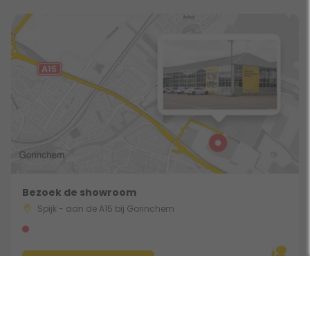
Bezoek de showroom
Spijk - aan de A15 bij Gorinchem
Route & Openingstijden
Gebruik een filter