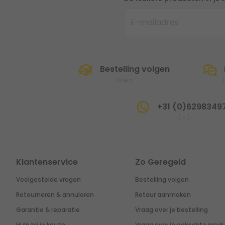
Bestelling volgen
Direct
+31 (0)6298349
(
-
)
Klantenservice
Zo Geregeld
Veelgestelde vragen
Bestelling volgen
Retourneren & annuleren
Retour aanmaken
Garantie & reparatie
Vraag over je bestelling
Hulp bij je keuze
Vraag over je gekochte prod