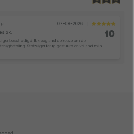
rg
07-08-2026
|
es ok.
10
fzuiger beschadigd. Ik kreeg snel de keuze om de
rugbetaling. Stofzuiger terug gestuurd en vrij snel mijn
tegoed.