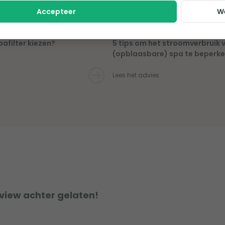
Accepteer
W
afilter kiezen?
5 tips om het stroomverbruik 
(opblaasbare) spa te beperk
Lees het advies
eview achter gelaten!