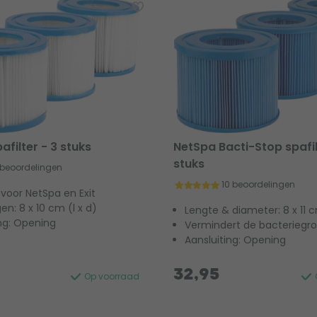
afilter - 3 stuks
NetSpa Bacti-Stop spafil
stuks
 beoordelingen
10 beoordelingen
voor NetSpa en Exit
n: 8 x 10 cm (l x d)
Lengte & diameter: 8 x 11 
ing: Opening
Vermindert de bacteriegro
Aansluiting: Opening
32,95
Op voorraad