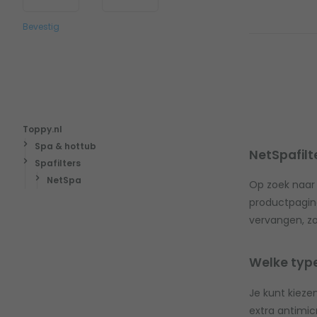
Bevestig
Toppy.nl
Spa & hottub
NetSpafilt
Spafilters
NetSpa
Op zoek naar
productpagina
vervangen, zo
Welke typen
Je kunt kiezen
extra antimic