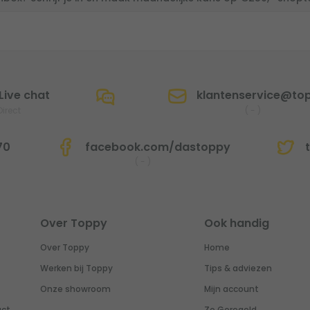
Live chat
klantenservice@top
Direct
(
-
)
70
facebook.com/dastoppy
t
(
-
)
Over Toppy
Ook handig
Over Toppy
Home
Werken bij Toppy
Tips & adviezen
Onze showroom
Mijn account
uct
Zo Geregeld