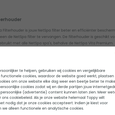
terhouder
 Filterhouder is jouw NetSpa filter beter en efficiënter bescherm
lleen de NetSpa filter te vervangen. De filterhouder is geschikt 
bruikt met alle NetSpa spa's, behalve de NetSpa Vita Premium.
soonlijker te helpen, gebruiken wij cookies en vergelijkbare
 functionele cookies, waardoor de website goed werkt, plaatsen
lters
ookies om onze website elke dag weer een beetje beter te make
ersoonlijke cookies zodat wij en derde partijen jouw internetged
persoonlijke (advertentie) content kunnen laten zien. Meer we
r ons cookiebeleid. Als je onze website helemaal Toppy wilt
het nodig dat je onze cookies accepteert. Indien je kiest voor
n we alleen functionele en analytische cookies.