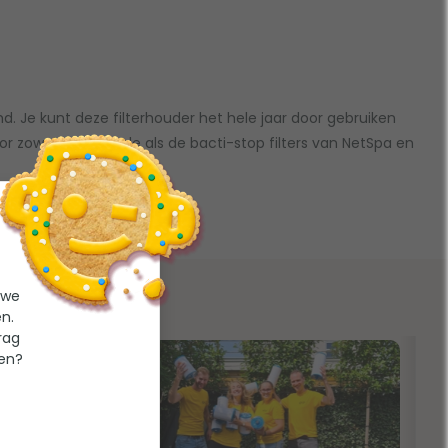
d. Je kunt deze filterhouder het hele jaar door gebruiken
voor zowel de normale als de bacti-stop filters van NetSpa en
 we
n.
rag
ten?