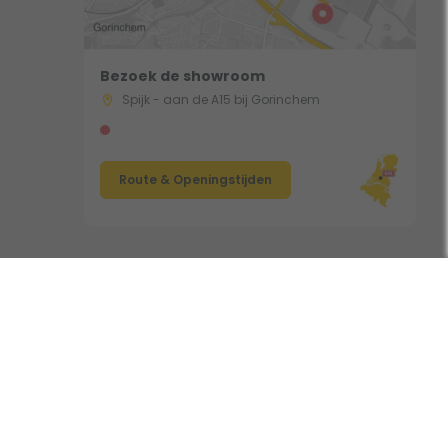
Bezoek de showroom
Spijk - aan de A15 bij Gorinchem
Route & Openingstijden
Volg ons: