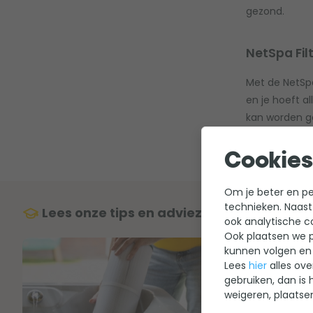
gezond.
NetSpa Fil
Met de NetSpa
en je hoeft a
kan worden ge
Cookies
Om je beter en per
technieken. Naast
Lees onze tips en adviezen over netspafi
ook analytische c
Ook plaatsen we p
kunnen volgen en 
Lees
hier
alles ove
gebruiken, dan is 
weigeren, plaatse