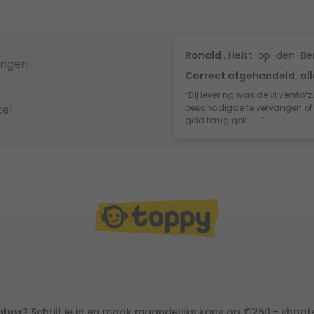
Ronald
, Heist-op-den-Be
ingen
Correct afgehandeld, all
“Bij levering was de vijversto
el
beschadigde te vervangen of te
geld terug gek . . . ”
inbox? Schrijf je in en maak maandelijks kans op €250,- shop