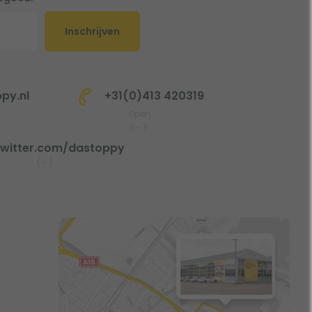
Inschrijven
py.nl
+31(0)413 420319
Open
(
-
)
witter.com/dastoppy
(
-
)