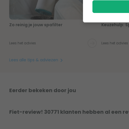
Zo reinig je jouw spafilter
Keuzehulp: Sp
Lees het advies
Lees het advies
Lees alle tips & adviezen
Eerder bekeken door jou
Fiet-review! 30771 klanten hebben al een r