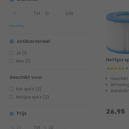
cm
Tot
Bevestig
Antibacterieel
Ja (1)
NetSpa sp
Nee (1)
4
Geschikt voor
Geschikt 
Afmetinge
Exit spa's (2)
Aansluit
NetSpa spa's (2)
26,95
Prijs
Tot