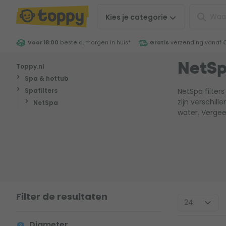
Kies je
categorie
Voor 18:00
besteld, morgen in huis
*
Gratis
verzending vanaf 
Toppy.nl
NetSp
Spa & hottub
Spafilters
NetSpa filter
zijn verschill
NetSpa
water. Vergee
Filter de resultaten
Diameter