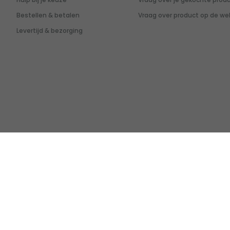
Bestellen & betalen
Vraag over product op de we
Levertijd & bezorging