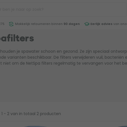
€75
Makkelijk retourneren binnen
90 dagen
Eerlijk advies
van onze
afilters
s houden je spawater schoon en gezond. Ze zijn speciaal ontworp
ende varianten beschikbaar. De filters verwijderen vuil, bacteriën
t niet om de NetSpa filters regelmatig te vervangen voor het be
1 - 2
van in totaal 2 producten