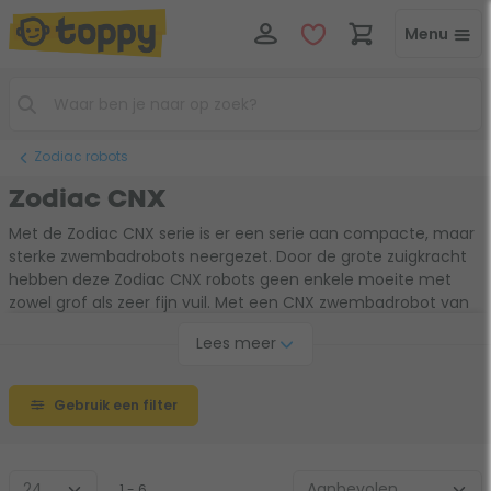
Menu
Zodiac robots
Zodiac CNX
Met de Zodiac CNX serie is er een serie aan compacte, maar
sterke zwembadrobots neergezet. Door de grote zuigkracht
hebben deze Zodiac CNX robots geen enkele moeite met
zowel grof als zeer fijn vuil. Met een CNX zwembadrobot van
Zodiac wordt jouw zwembad dan ook gegarandeerd
Lees meer
brandschoon. Bovendien zijn enkele Zodiac CNX robots
voorzien van een zogenoemd liftsysteem waarmee je de
robot heel eenvoudig uit je zwembad haalt.
Gebruik een filter
1 - 6