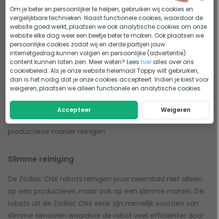
Om je beter en persoonlijker te helpen, gebruiken wij cookies en
Waarom je specifiek voor een Zodiac CNX robot zou
vergelijkbare technieken. Naast functionele cookies, waardoor de
moeten gaan en niet voor een van de andere
Zodiac
website goed werkt, plaatsen we ook analytische cookies om onze
zwembadrobots
lichten we je hieronder graag toe.
website elke dag weer een beetje beter te maken. Ook plaatsen we
persoonlijke cookies zodat wij en derde partijen jouw
internetgedrag kunnen volgen en persoonlijke (advertentie)
Uitstekende schoonmaakprestaties
content kunnen laten zien. Meer weten? Lees
hier
alles over ons
cookiebeleid. Als je onze website helemaal Toppy wilt gebruiken,
dan is het nodig dat je onze cookies accepteert. Indien je kiest voor
Allereerst hebben de modellen in de Zodiac CNX serie een
weigeren, plaatsen we alleen functionele en analytische cookies.
grote aanzuigcapaciteit en een krachtige zuigmond. Dit in
combinatie met een constante afzuiging maakt dat de
Accepteer
Weigeren
Zodiac CNX zwembadrobots je zwembad op een zeer
productieve manier reinigen.
Slimme reiniging
De Zodiac CNX robots reinigen jouw zwembad niet alleen
op een productieve, maar ook op een slimme manier. De
robots uit de Zodiac CNX serie zijn namelijk voorzien van
slimme sensoren waardoor de robot veel efficiënter door