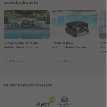
zwembadrobots
Toppy is jouw officiële
Effectief jouw
De v
Dolphin Service Center
zwembadrobot kiezen
zwe
gara
Lees het advies
Lees het advies
Lees 
Eerder bekeken door jou