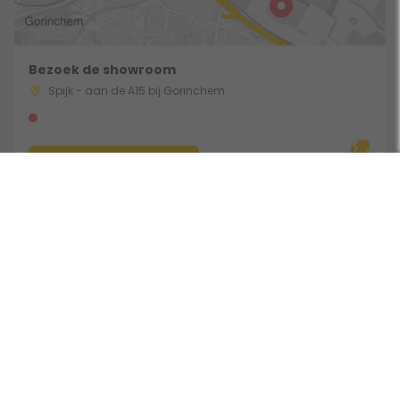
Bezoek de showroom
Spijk - aan de A15 bij Gorinchem
Route & Openingstijden
Gebruik een filter
Volg ons:
Beoordeeld door klanten met een 9,0 uit 30771 beoordelingen •
Onderdeel van Toppy B.V. • Alle prijzen zijn inclusief BTW •