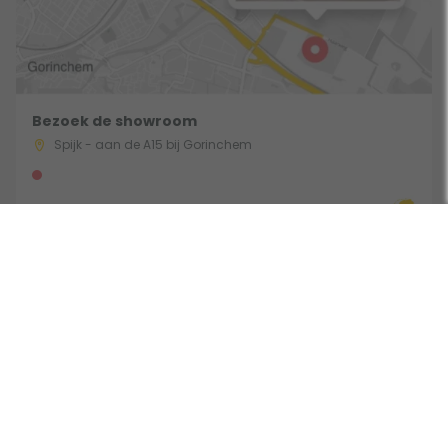
Bezoek de showroom
Spijk - aan de A15 bij Gorinchem
Route & Openingstijden
Gebruik een filter
Volg ons: