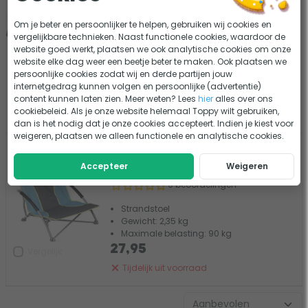
strandmat/strandstoel - Blauw
Om je beter en persoonlijker te helpen, gebruiken wij cookies en
1 beoordeling
vergelijkbare technieken. Naast functionele cookies, waardoor de
website goed werkt, plaatsen we ook analytische cookies om onze
Strandstoel
website elke dag weer een beetje beter te maken. Ook plaatsen we
Gewicht: 1,1 kg
persoonlijke cookies zodat wij en derde partijen jouw
19,95
internetgedrag kunnen volgen en persoonlijke (advertentie)
13,97
Vergelijk
content kunnen laten zien. Meer weten? Lees
hier
alles over ons
cookiebeleid. Als je onze website helemaal Toppy wilt gebruiken,
Tijdelijk uit voorraad
dan is het nodig dat je onze cookies accepteert. Indien je kiest voor
weigeren, plaatsen we alleen functionele en analytische cookies.
Bo-Camp Beach Chair Compact
vouwstoel - Blauw/grijs
Accepteer
Weigeren
0 beoordelingen
Strandstoel
Gewicht: 2,35 kg
Maximale belasting: 90 kg
27,95
Vergelijk
Tijdelijk uit voorraad