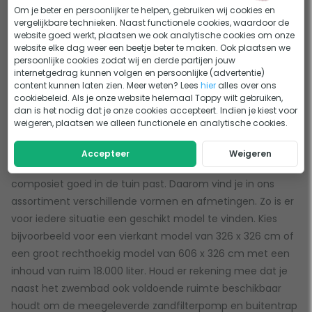
Om je beter en persoonlijker te helpen, gebruiken wij cookies en
nemen. Een composiet zwembad heeft een strakke
vergelijkbare technieken. Naast functionele cookies, waardoor de
uitstraling waardoor het zwembad een perfecte
website goed werkt, plaatsen we ook analytische cookies om onze
toevoeging is voor iedere moderne tuin. Daarnaast staan
website elke dag weer een beetje beter te maken. Ook plaatsen we
persoonlijke cookies zodat wij en derde partijen jouw
de duurzame panelen garant voor een stevige basis en
internetgedrag kunnen volgen en persoonlijke (advertentie)
lange levensduur van het zwembad.
content kunnen laten zien. Meer weten? Lees
hier
alles over ons
cookiebeleid. Als je onze website helemaal Toppy wilt gebruiken,
dan is het nodig dat je onze cookies accepteert. Indien je kiest voor
Een composiet zwembad kopen, kies de juiste
weigeren, plaatsen we alleen functionele en analytische cookies.
maat
Accepteer
Weigeren
Het is natuurlijk belangrijk dat jouw zwembad van
composiet goed in de tuin past. Daarom vind je in ons
assortiment verschillende vormen en afmetingen. Zo is er
voor iedere situatie een geschikt model te vinden. Kies
bijvoorbeeld voor een vierkant model van 326 x 326 cm of
een groot rechthoekig model van 606 x 326 cm met een
inhoud van ruim 18.000 liter. Houd er rekening mee dat je
naast het zwembad ook voldoende ruimte beschikbaar
houdt om de meegeleverde zandfilterpomp en buitentrap