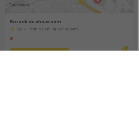
Bezoek de showroom
Spijk - aan de A15 bij Gorinchem
Route & Openingstijden
Gebruik een filter
Volg ons:
Beoordeeld door klanten met een 9,0 uit 30744 beoordelingen •
Onderdeel van Toppy B.V. • Alle prijzen zijn inclusief BTW •
Copyright 2006 - 2026