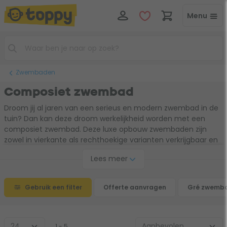
Menu
Zwembaden
Composiet zwembad
Droom jij al jaren van een serieus en modern zwembad in de
tuin? Dan kan deze droom werkelijkheid worden met een
composiet zwembad. Deze luxe opbouw zwembaden zijn
zowel in vierkante als rechthoekige varianten verkrijgbaar en
worden op een betonnen ondergrond geplaatst. Zo geniet je
Lees meer
niet alleen in de zomer, maar het hele jaar van een
compleet, modern en stijlvol zwembad in de tuin. De
composiet zwembaden worden geleverd met alle benodigde
Gebruik een filter
Offerte aanvragen
Gré zwemb
accessoires, zodat je direct klaar bent voor een bommetje in
je nieuwe zwembad.
1 - 5