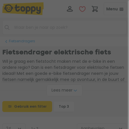
Menu
Fietsendragers
Fietsendrager elektrische fiets
Wil je graag een fietstocht maken met de e-bike in een
andere regio? Dan is een fietsdrager voor elektrische fietsen
ideaal! Met een goede e-bike fietsendrager neem je jouw
fietsen namelijk gemakkelijk mee op avontuur, in de buurt of
lekker ver weg. Zo kun je volop genieten van mooiste
Lees meer
landschappen én kom je in beweging. Heb jij je volgende tripje
al op de planning staan?
Gebruik een filter
Top 3
1 - 2