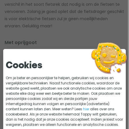
verschil in het soort fietsrek dat nodig is om de fietsen te
vervoeren. Zolang je goed oplet dat de fietsdrager geschikt
is voor elektrische fietsen zul je geen moeilijkheden
ervaren. Gelukkig maar!
Met oprijgoot
Elektrische fietsen zijn wat zwaarder dan fietsen zonder
aandrijving. Een oprijgoot is dan erg handig, zo hoef je je
Cookies
rug minder zwaar te belasten bij het plaatsen van je e-bike.
De oprijgoot bevestig je gemakkelijk aan de fietsendrager,
Om je beter en persoonlijker te helpen, gebruiken wij cookies en
waarna je eenvoudig je fiets omhoog rijdt. Benieuwd welke
vergelijkbare technieken. Naast functionele cookies, waardoor de
website goed werkt, plaatsen we ook analytische cookies om onze
accessoires er nog meer beschikbaar zijn voor jouw
website elke dag weer een beetje beter te maken. Ook plaatsen we
fietsenrek? Bekijk dan een al onze
fietsendrager
persoonlijke cookies zodat wij en derde partijen jouw
internetgedrag kunnen volgen en persoonlijke (advertentie)
accessoires
.
content kunnen laten zien. Meer weten? Lees
hier
alles over ons
cookiebeleid. Als je onze website helemaal Toppy wilt gebruiken,
dan is het nodig dat je onze cookies accepteert. Indien je kiest voor
Fietsendrager elektrische fiets kopen; waar
weigeren, plaatsen we alleen functionele en analytische cookies.
moet ik op letten?