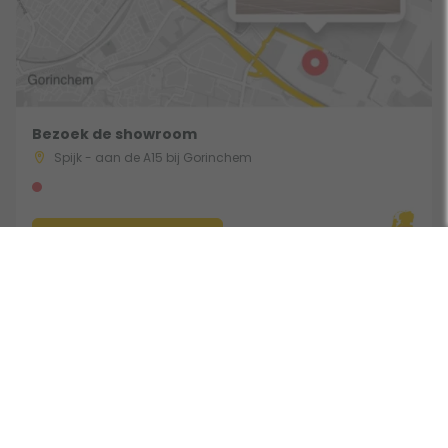
Bezoek de showroom
Spijk - aan de A15 bij Gorinchem
Route & Openingstijden
Gebruik een filter
Volg ons: