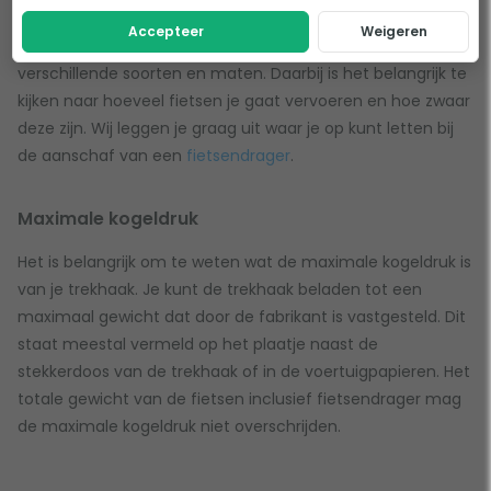
Accepteer
Weigeren
Een fietsenrek voor een elektrische fiets komt in
verschillende soorten en maten. Daarbij is het belangrijk te
kijken naar hoeveel fietsen je gaat vervoeren en hoe zwaar
deze zijn. Wij leggen je graag uit waar je op kunt letten bij
de aanschaf van een
fietsendrager
.
Maximale kogeldruk
Het is belangrijk om te weten wat de maximale kogeldruk is
van je trekhaak. Je kunt de trekhaak beladen tot een
maximaal gewicht dat door de fabrikant is vastgesteld. Dit
staat meestal vermeld op het plaatje naast de
stekkerdoos van de trekhaak of in de voertuigpapieren. Het
totale gewicht van de fietsen inclusief fietsendrager mag
de maximale kogeldruk niet overschrijden.