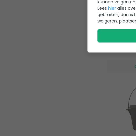
kunnen volgen en 
Type pan
Lees
hier
alles ove
Kookoppe
gebruiken, dan is 
Gemaakt 
weigeren, plaatse
41,95