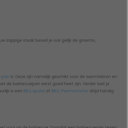
uw sappige steak bereid je ook gelijk de groente,
Q pan
is. Deze zijn namelijk geschikt voor de warmtebron en
oet de barbecuepan eerst goed heet zijn. Verder laat je
urlijk is een
BBQ spatel
of
BBQ thermometer
altijd handig
het vuur op de barbecue. Doordat een barbecuepan tegen