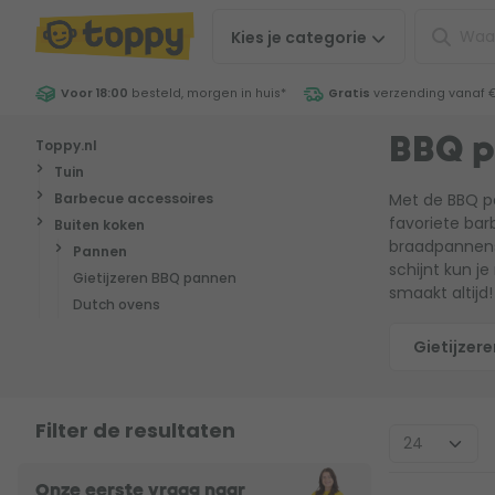
Kies je
categorie
Voor 18:00
besteld, morgen in huis
*
Gratis
verzending vanaf 
Toppy.nl
BBQ 
Tuin
Barbecue accessoires
Met de BBQ pa
favoriete bar
Buiten koken
braadpannense
Pannen
schijnt kun j
Gietijzeren BBQ pannen
smaakt altijd!
Dutch ovens
Gietijzer
Filter de resultaten
Onze eerste vraag naar