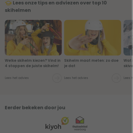
Lees onze tips en adviezen over top 10
skihelmen
Welke skihelm kiezen? Vind in
Skihelm maat meten: zo doe
Wat 
4 stappen de juiste skihelm!
je dat
skiv
Lees het advies
Lees het advies
Lees 
Eerder bekeken door jou