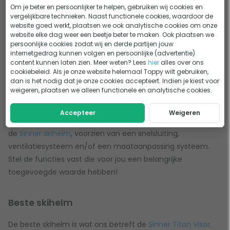
op te meten, zodat je weet welke centimeter range je aan
Om je beter en persoonlijker te helpen, gebruiken wij cookies en
vergelijkbare technieken. Naast functionele cookies, waardoor de
moet houden bij het kopen van een skihelm.
website goed werkt, plaatsen we ook analytische cookies om onze
website elke dag weer een beetje beter te maken. Ook plaatsen we
persoonlijke cookies zodat wij en derde partijen jouw
Kenmerken skihelm
internetgedrag kunnen volgen en persoonlijke (advertentie)
content kunnen laten zien. Meer weten? Lees
hier
alles over ons
Ben je bijvoorbeeld een brildrager, of vind je een losse skibril
cookiebeleid. Als je onze website helemaal Toppy wilt gebruiken,
dan is het nodig dat je onze cookies accepteert. Indien je kiest voor
vervelend? Dan is een
skihelm met vizier
wellicht geschikt
weigeren, plaatsen we alleen functionele en analytische cookies.
voor jou. Of vergeet je jouw skibril zo vaak, dat je er
hopeloos van wordt? Een skihelm met skibrilhouder is daar
Accepteer
Weigeren
de oplossing voor. Bovendien zijn sommige skihelmen, zoals
de
Sinner skihelm
, voorzien van een snelsluiting,
ventilatiesysteem en/of een maataanpassing systeem.
Stel de functies vast die voor jou een belangrijke
toegevoegde waarde hebben!
Beste skihelm
De beste skihelm is wat ons betreft de
Sinner Titan Visor
.