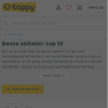
Menu
Skihelmen
Beste skihelm: top 10
Ben je op zoek naar de beste skihelm? Er zijn veel
verschillende skihelmen met verschillende constructies en
kenmerken. In dit lijstje vind je hardshell, in-mold en hybride
skihelmen, die jou voorzien van optimale bescherming.
Hoewel een skihelm niet in alle landen verplicht is, raden wij
Lees meer
aan een skihelm te dragen. Door dit overzicht te bekijken kies
je gemakkelijker de skihelm die past bij jouw vakantie.
Gebruik een filter
1 - 1