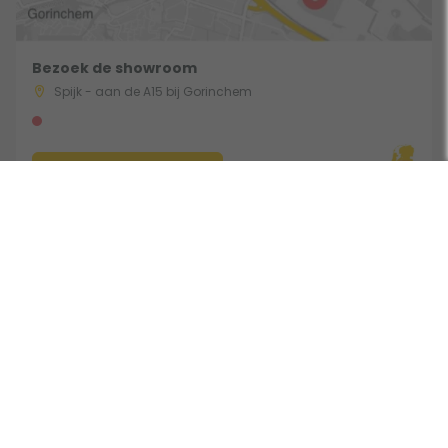
Bezoek de showroom
Spijk - aan de A15 bij Gorinchem
Route & Openingstijden
Volg ons:
Beoordeeld door klanten met een 9,0 uit 30744 beoordelingen •
Onderdeel van Toppy B.V. • Alle prijzen zijn inclusief BTW •
Copyright 2006 - 2026