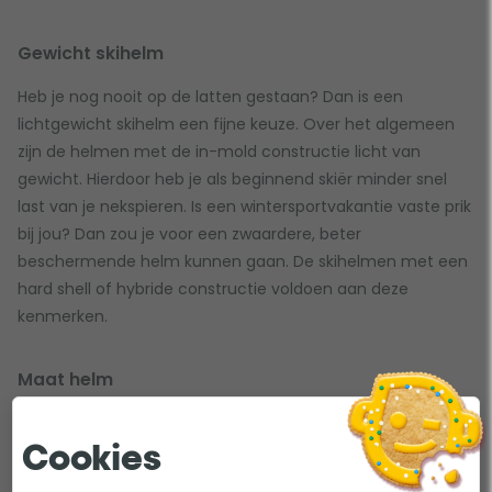
Gewicht skihelm
Heb je nog nooit op de latten gestaan? Dan is een
lichtgewicht skihelm een fijne keuze. Over het algemeen
zijn de helmen met de in-mold constructie licht van
gewicht. Hierdoor heb je als beginnend skiër minder snel
last van je nekspieren. Is een wintersportvakantie vaste prik
bij jou? Dan zou je voor een zwaardere, beter
beschermende helm kunnen gaan. De skihelmen met een
hard shell of hybride constructie voldoen aan deze
kenmerken.
Maat helm
Uiteraard is het belangrijk dat jouw skihelm naadloos
aansluit op je hoofd. Per merk is de maatvoering
Cookies
verschillend. Het is dan ook een must om je hoofdomtrek