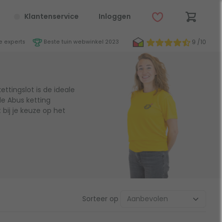
Klantenservice
Inloggen
9 /10
 experts
Beste tuin webwinkel 2023
ttingslot is de ideale
 de Abus ketting
 bij je keuze op het
Sorteer op