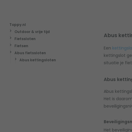
Toppy.nl
Outdoor & vrije tijd
Abus ketti
Fietssloten
Fietsen
Een
kettingsl
Abus fietssloten
kettingslot ge
Abus kettingsloten
situatie je fie
Abus kettin
Abus kettings
Het is daarom
beveiligingsn
Beveiligings
Het beveiligi