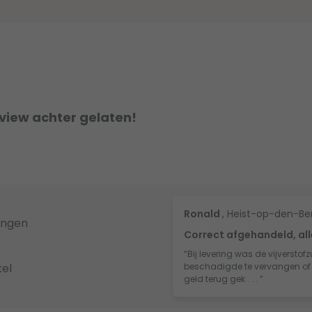
eview achter gelaten!
Ronald
, Heist-op-den-Be
ingen
Correct afgehandeld, all
“Bij levering was de vijversto
el
beschadigde te vervangen of te
geld terug gek . . . ”