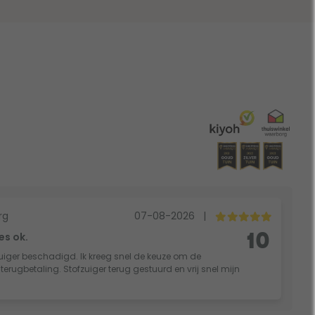
rg
07-08-2026
|
es ok.
10
fzuiger beschadigd. Ik kreeg snel de keuze om de
rugbetaling. Stofzuiger terug gestuurd en vrij snel mijn