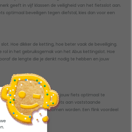
rk geeft in vijf klassen de veiligheid van het fietsslot aan.
iets optimaal beveiligen tegen diefstal, kies dan voor een
lot. Hoe dikker de ketting, hoe beter vaak de beveiliging.
e rol in het gebruiksgemak van het Abus kettingslot. Hoe
ooraf de lengte die je denkt nodig te hebben en jouw
ot de perfecte aanvulling om jouw fiets optimaal te
eel mogelijkheden om de fiets aan vaststaande
zomaar opgetild en meegenomen worden. Een flink voordeel
 we
n.