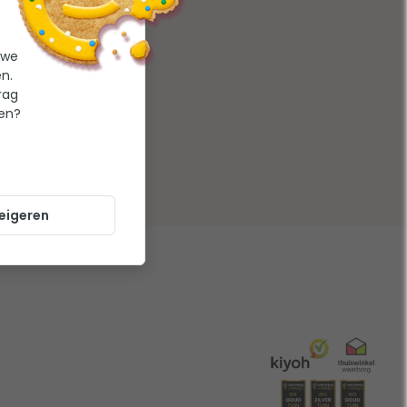
 we
n.
rag
ten?
eigeren