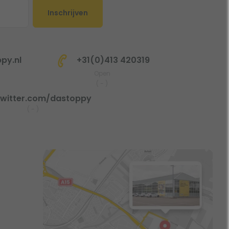
Inschrijven
py.nl
+31(0)413 420319
Open
(
-
)
witter.com/dastoppy
(
-
)