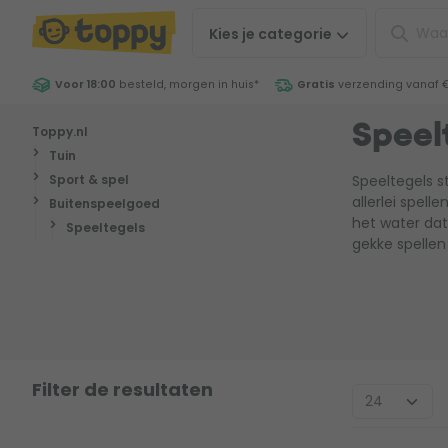
Kies je
categorie
Voor 18:00
besteld, morgen in huis
*
Gratis
verzending vanaf 
Toppy.nl
Speel
Tuin
Sport & spel
Speeltegels st
allerlei spell
Buitenspeelgoed
het water dat 
Speeltegels
gekke spellen
Filter de resultaten