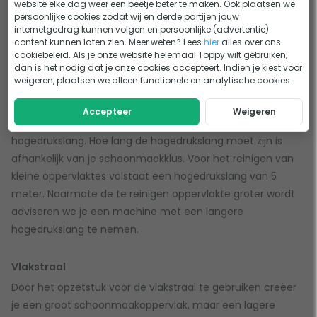
website elke dag weer een beetje beter te maken. Ook plaatsen we
Lengte hogedrukslang
persoonlijke cookies zodat wij en derde partijen jouw
internetgedrag kunnen volgen en persoonlijke (advertentie)
De hogedrukslang is de slang die de hogedrukreiniger met
content kunnen laten zien. Meer weten? Lees
hier
alles over ons
de spuitlans verbindt. Hoe langer deze hogedrukslang, met
cookiebeleid. Als je onze website helemaal Toppy wilt gebruiken,
dan is het nodig dat je onze cookies accepteert. Indien je kiest voor
hoe meer bewegingsvrijheid je te werk kunt gaan. Vaak
weigeren, plaatsen we alleen functionele en analytische cookies.
worden hogedrukspuiten die geschikt zijn voor het
allerzwaarste werk gebruikt voor het reinigen van grote
Accepteer
Weigeren
oppervlakken en beschikken ze ook over een langere
hogedrukslang. Hoe lang de hogedrukslang moet zijn is
afhankelijk van je schoonmaakklus. Voor het reinigen van
kleine oppervlaktes volstaat een hogedrukslang van 5
meter. Naarmate de te reinigen oppervlakte groter wordt
adviseren we je een machine met een langere
hogedrukslang te nemen.
Vlakstraal
Door het opzetstuk voor de vlakstraal te gebruiken creëer
je een groot schoonmaakoppervlak, maar een lagere