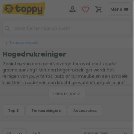
Menu
Tuinonderhoud
Hogedrukreiniger
Genieten van een mooi verzorgd terras of oprit zonder
groene aanslag? Met een hogedrukreiniger wordt het
reinigen van jouw terras, auto of tuinmeubelen een simpele
klus. Door middel van een krachtige waterstraal pak je grof
vuil grondig aan. Niet iedere hogedrukspuit is geschikt voor
Lees meer
het grove schoonmaakwerk. Hoe hoger de werkdruk hoe
efficiënter de hogedrukreiniger zal reinigen. De
hogedrukspuiten in ons assortiment zijn voor verschillende
Top 3
Terrasreinigers
Accessoires
toepassingen geschikt.
1 - 0