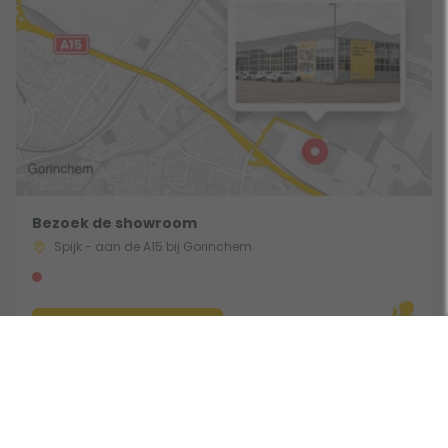
Bezoek de showroom
Spijk - aan de A15 bij Gorinchem
Route & Openingstijden