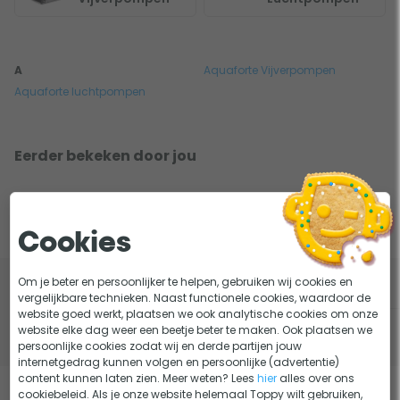
A
Aquaforte Vijverpompen
Aquaforte luchtpompen
Eerder bekeken door jou
Klantenservice
Cookies
Om je beter en persoonlijker te helpen, gebruiken wij cookies en
vergelijkbare technieken. Naast functionele cookies, waardoor de
website goed werkt, plaatsen we ook analytische cookies om onze
website elke dag weer een beetje beter te maken. Ook plaatsen we
(
-
)
persoonlijke cookies zodat wij en derde partijen jouw
internetgedrag kunnen volgen en persoonlijke (advertentie)
content kunnen laten zien. Meer weten? Lees
hier
alles over ons
cookiebeleid. Als je onze website helemaal Toppy wilt gebruiken,