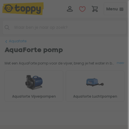
Menu
Aquaforte
AquaForte pomp
Met een AquaForte pomp voor de vijver, breng je het water in beweging. Een vijverpomp is het hart van je vijver en pompt het water rond. Je gebruikt een AquaForte vijverpomp bijvoorbeeld om het vijverfilter te laten werken. Met een AquaForte luchtpomp voor de vijver pomp je lucht in de vijver. Door het borrelende oppervlak is het vijverwater in staat om meer zuurstof op te nemen. Belangrijk voor de conditie van je vijver.
meer
Aquaforte Vijverpompen
Aquaforte Luchtpompen