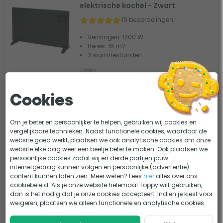
elektrische kachel - Zwart
10 beoordelingen
Vermogen: 1200 W
Bereik: 16 m2
3 warmtestanden
112,95
96,01
Vergelijk
Tijdelijk uit voorraad
Cookies
Eurom Heat Plug-in elektrische
- 25%
Om je beter en persoonlijker te helpen, gebruiken wij cookies en
kachel
vergelijkbare technieken. Naast functionele cookies, waardoor de
website goed werkt, plaatsen we ook analytische cookies om onze
1 beoordeling
website elke dag weer een beetje beter te maken. Ook plaatsen we
persoonlijke cookies zodat wij en derde partijen jouw
Vermogen: 500 W
internetgedrag kunnen volgen en persoonlijke (advertentie)
Bereik: 12 m2
content kunnen laten zien. Meer weten? Lees
hier
alles over ons
Warmte niet regelbaar
cookiebeleid. Als je onze website helemaal Toppy wilt gebruiken,
17,95
dan is het nodig dat je onze cookies accepteert. Indien je kiest voor
13,46
weigeren, plaatsen we alleen functionele en analytische cookies.
Vergelijk
Binnenkort leverbaar