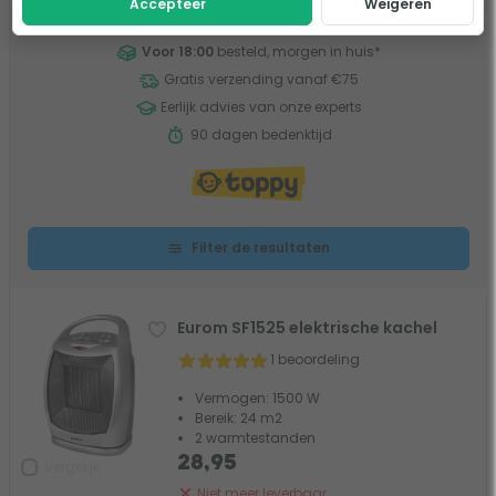
Accepteer
Weigeren
Voor 18:00
besteld, morgen in huis
*
Gratis verzending vanaf €75
Eerlijk advies van onze experts
90 dagen bedenktijd
Filter de resultaten
Eurom SF1525 elektrische kachel
1 beoordeling
Vermogen: 1500 W
Bereik: 24 m2
2 warmtestanden
28,95
Vergelijk
Niet meer leverbaar