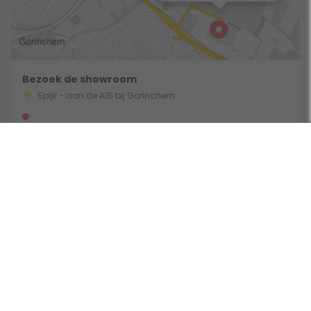
Bezoek de showroom
Spijk - aan de A15 bij Gorinchem
Gebruik een filter
Route & Openingstijden
Volg ons: