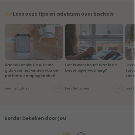
Lees onze tips en adviezen over kachels
KachelKennis: De ultieme
Het is weer koud! Wat is de
Lekk
gids voor het vinden van de
beste bijverwarming?
Euro
perfecte campingkachel!
kach
Lees het advies
Lees het advies
Lees 
Eerder bekeken door jou