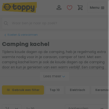
Menu
Koelen & verwarmen
Camping kachel
Tijdens koude dagen op de camping, heb je regelmatig extra
warmte nodig voor in je caravan, camper of tent. Met een
camping kachel kom je ook de koude dagen op de camping
door en kun je genieten van een warm verblijf. Een camping
kacheltje is erg handig en zorgt voor extra warmte. De
Lees meer
kachels zijn eenvoudig te verplaatsen en zijn er in
verschillende varianten. Zo heb je de keuze uit een gaskachel,
elektrische kachel of infraroodstraler. Gebruik de handige
Gebruik een filter
Top 10
Elektrisch
Keramis
keuzehulp om de juiste kachel voor jouw situatie te vinden.
1 - 20