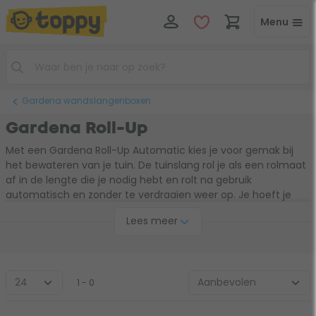
Menu
Gardena wandslangenboxen
Gardena Roll-Up
Met een Gardena Roll-Up Automatic kies je voor gemak bij
het bewateren van je tuin. De tuinslang rol je als een rolmaat
af in de lengte die je nodig hebt en rolt na gebruik
automatisch en zonder te verdraaien weer op. Je hoeft je
handen daarbij zelfs niet vies te maken. De Roll-up
Lees meer
Automatic
tuinslanghaspel
bevestig je aan de muur en is een
mooie en praktische opberger voor de tuinslang. Een echte
aanwinst voor je tuin.
1 - 0