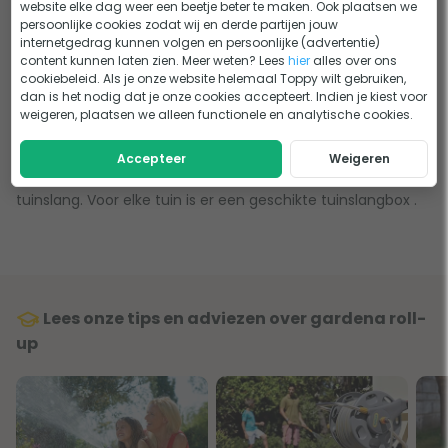
Hang jij liever niets tegen jouw buitenmuren, maar is het
website elke dag weer een beetje beter te maken. Ook plaatsen we
voor jouw wel een must om altijd snel de tuinslang erbij te
persoonlijke cookies zodat wij en derde partijen jouw
internetgedrag kunnen volgen en persoonlijke (advertentie)
kunnen pakken? Dan is een Gardena Roll-up tuinslangbox
content kunnen laten zien. Meer weten? Lees
hier
alles over ons
perfect geschikt voor jou! Deze haspel op paal bevestig je
cookiebeleid. Als je onze website helemaal Toppy wilt gebruiken,
dan is het nodig dat je onze cookies accepteert. Indien je kiest voor
makkelijk in de grond dankzij de grondpen. Zoek de beste
weigeren, plaatsen we alleen functionele en analytische cookies.
plek in jouw tuin en bevestig daar jouw Gardena
tuinslangbox en laat hem lekker het hele jaar buiten staan.
Accepteer
Weigeren
De tuinslangboxen zijn verkrijgbaar in verschillende lengtes
tuinslang. Voor elke tuin is er een geschikte tuinslangbox .
Lees onze tips en adviezen over gardena roll-
up