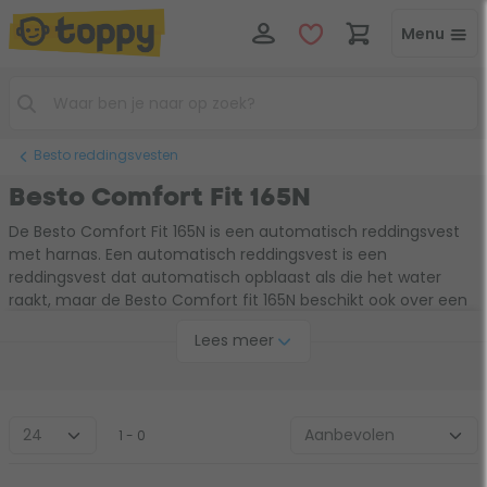
Menu
Besto reddingsvesten
Besto Comfort Fit 165N
De Besto Comfort Fit 165N is een automatisch reddingsvest
met harnas. Een automatisch reddingsvest is een
reddingsvest dat automatisch opblaast als die het water
raakt, maar de Besto Comfort fit 165N beschikt ook over een
handbediening. Zo heb je zelf ook de vrijheid om de
Lees meer
reddingsvest op te blazen wanneer het jou uitkomt. De Besto
Comfort Fit 165N is licht van gewicht, zacht en flexibel.
1 - 0