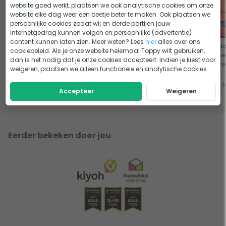
website goed werkt, plaatsen we ook analytische cookies om onze
website elke dag weer een beetje beter te maken. Ook plaatsen we
persoonlijke cookies zodat wij en derde partijen jouw
internetgedrag kunnen volgen en persoonlijke (advertentie)
content kunnen laten zien. Meer weten? Lees
hier
alles over ons
Zwemvest of reddingsvest?
Verschil tussen een vaststof-
Redd
cookiebeleid. Als je onze website helemaal Toppy wilt gebruiken,
De belangrijkste verschillen
en een automatisch
kope
dan is het nodig dat je onze cookies accepteert. Indien je kiest voor
reddingsvest
lett
weigeren, plaatsen we alleen functionele en analytische cookies.
Lees het advies
Lees het advies
Lees 
Accepteer
Weigeren
Eerder bekeken door jou