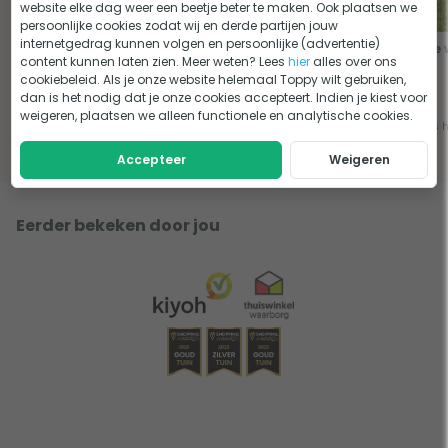
website elke dag weer een beetje beter te maken. Ook plaatsen we
persoonlijke cookies zodat wij en derde partijen jouw
internetgedrag kunnen volgen en persoonlijke (advertentie)
Robotmaaier opbergen in de
Maak je tuin klaar voor de
Hoe 
content kunnen laten zien. Meer weten? Lees
hier
alles over ons
winter
winter: 7 slimme tips voor in
cookiebeleid. Als je onze website helemaal Toppy wilt gebruiken,
de herfst
dan is het nodig dat je onze cookies accepteert. Indien je kiest voor
weigeren, plaatsen we alleen functionele en analytische cookies.
Lees het advies
Lees het advies
Lees 
Accepteer
Weigeren
Eerder bekeken door jou