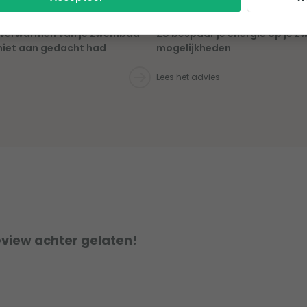
et verwarmen van je zwembad
Zo bespaar je energie op je 
niet aan gedacht had
mogelijkheden
Lees het advies
eview achter gelaten!