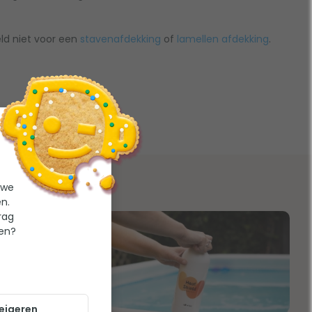
ld niet voor een
stavenafdekking
of
lamellen afdekking
.
 we
n.
rag
ten?
eigeren