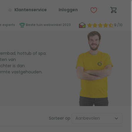
Klantenservice
Inloggen
9 /10
 experts
Beste tuin webwinkel 2023
zwembad, hottub of spa.
sten van
chter is dan
armte vastgehouden.
Sorteer op