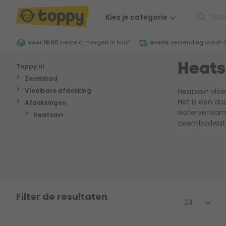
Kies je
categorie
Voor 18:00
besteld, morgen in huis
*
Gratis
verzending vanaf 
Toppy.nl
Heats
Zwembad
Vloeibare afdekking
Heatsavr vloe
Het is een d
Afdekkingen
waterverwarmi
Heatsavr
zwembadwater
Filter de resultaten