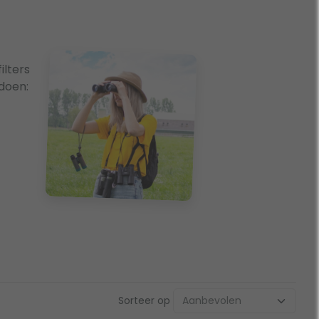
lters
doen:
Sorteer op