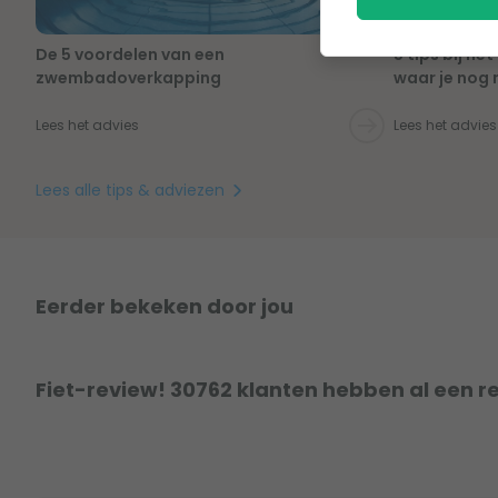
De 5 voordelen van een
5 tips bij h
zwembadoverkapping
waar je nog 
Lees het advies
Lees het advies
Lees alle tips & adviezen
Eerder bekeken door jou
Fiet-review! 30762 klanten hebben al een r