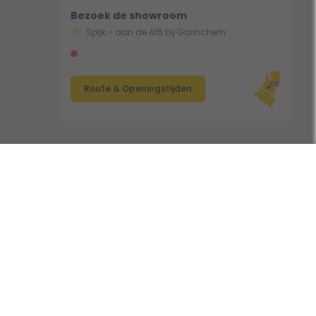
Bezoek de showroom
Spijk - aan de A15 bij Gorinchem
Route & Openingstijden
Volg ons:
nclusief BTW • Copyright 2006 - 2026