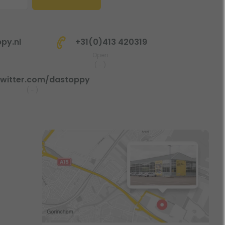
py.nl
+31(0)413 420319
Open
(
-
)
witter.com/dastoppy
(
-
)