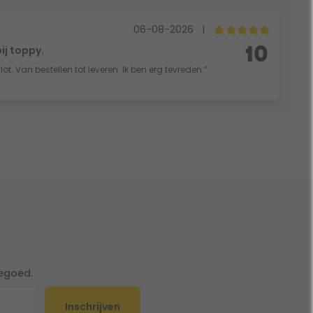
06-08-2026
|
bij toppy.
10
vlot. Van bestellen tot leveren. Ik ben erg tevreden.”
tegoed.
Inschrijven