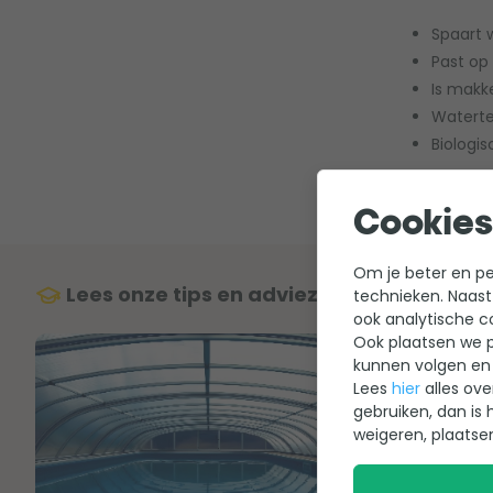
Spaart 
Past op
Is makk
Waterte
Biologis
Cookies
Om je beter en per
Lees onze tips en adviezen over heatsav
technieken. Naast
ook analytische c
Ook plaatsen we p
kunnen volgen en 
Lees
hier
alles ove
gebruiken, dan is 
weigeren, plaatse