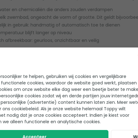
water en chemicaliën die anders zouden verdampen
 elk zwembad, ongeacht de vorm of grootte. Dit geldt bijvoorbee
elijk in gebruik: handmatig of automatisch toe te dienen
mperatuur blijft langer op niveau
ch afbreekbaar: geurloos, onzichtbaar en veilig
soonlijker te helpen, gebruiken wij cookies en vergelijkbare
r
 functionele cookies, waardoor de website goed werkt, plaatsen
ookies om onze website elke dag weer een beetje beter te make
ersoonlijke cookies zodat wij en derde partijen jouw internetged
persoonlijke (advertentie) content kunnen laten zien. Meer we
r ons cookiebeleid. Als je onze website helemaal Toppy wilt
het nodig dat je onze cookies accepteert. Indien je kiest voor
n we alleen functionele en analytische cookies.
Accepteer
W