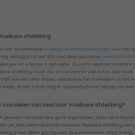
loeibare afdekking
een van de bekendste
vloeibare zwembadafdekkingen
voor het z
ing verlaag je tot wel 45% met deze duurzame
zwembadafdekk
ingen en is lichter is dan water. Zo vormt Heatsavr vloeibare
ibare afdekking houdt dus vooral warmte vast in het zwembad, 
l blijft vuil wel beter drijven, waardoor je het makkelijker uit h
e water, dit kan handmatig of automatisch met behulp van een
e voordelen van Heatsavr vloeibare afdekking?
t gewerkt met meerdere grote organisaties, zoals vakantiepar
n en zelfs zwemvijvers kan Heatsavr vloeibare afdekking een g
king is niet alleen gunstig voor de portemonnee, maar brengt