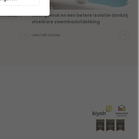
zwembad: 7
Meer gemak en een betere isolatie dankzij
vloeibare zwembadafdekking
Lees het advies