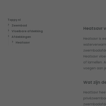
Toppy.nl
Zwembad
Heatsavr v
Vloeibare afdekking
Afdekkingen
Heatsavr is 
Heatsavr
waterverwarm
zwembadafdekk
Heatsavr vloe
of lamellen. A
voegen aan j
Wat zijn d
HeatSavr heef
privézwembade
zwembadafdek