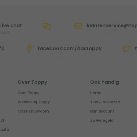
Live chat
klantenservice@top
Direct
(
-
)
70
facebook.com/dastoppy
t
(
-
)
Over Toppy
Ook handig
Over Toppy
Home
Werken bij Toppy
Tips & adviezen
Onze showroom
Mijn account
uct
Zo Geregeld
bsite