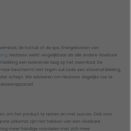
wembad, de hottub of de spa. Energiekosten van
ing
. Heatsavr werkt vergelijkbaar als alle andere vloeibare
 afdekking een isolerende laag op het zwembad. De
maar beschermt niet tegen vuil zoals een stavenafdekking,
et water schept. We adviseren om Heatsavr dagelijks toe te
 doseerapparaat.
ken, om het product te testen en met succes. Ook voor
rote uitkomst zijn! Het hebben van een vloeibare
 nog meer handige voordelen met zich mee: