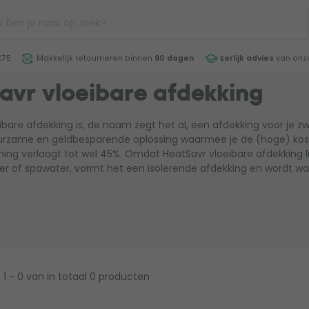
€75
Makkelijk retourneren binnen
90 dagen
Eerlijk advies
van onze
avr vloeibare afdekking
ibare afdekking is, de naam zegt het al, een afdekking voor je 
uurzame en geldbesparende oplossing waarmee je de (hoge) ko
ng verlaagt tot wel 45%. Omdat HeatSavr vloeibare afdekking li
 of spawater, vormt het een isolerende afdekking en wordt w
1 - 0
van in totaal 0 producten