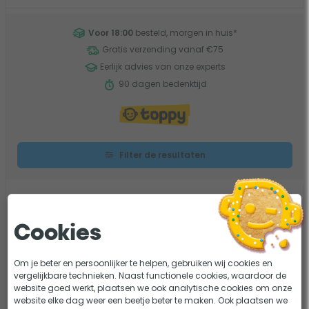
Voor 18:00
besteld, morgen in huis
*
Gratis verzending vanaf €75
Eerlijk advies van onze experts
90 dagen bedenktijd
Filter de resultaten
Velda UV-C lamp PL 7W
2 beoordelingen
Cookies
Vermogen: 7 watt
Lengte: 134 mm
Om je beter en persoonlijker te helpen, gebruiken wij cookies en
Brandduur: 7.000 uur
vergelijkbare technieken. Naast functionele cookies, waardoor de
website goed werkt, plaatsen we ook analytische cookies om onze
7,99
Vergelijk
website elke dag weer een beetje beter te maken. Ook plaatsen we