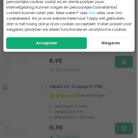
persoonlijke cookies zodat wij en derde partijen jouw
Op voorraad
internetgedrag kunnen volgen en persoonlijke (advertentie)
content kunnen laten zien. Meer weten? Lees
hier
alles over ons
cookiebeleid. Als je onze website helemaal Toppy wilt gebruiken,
Velda UV-C lamp PL 9W
dan is het nodig dat je onze cookies accepteert. Indien je kiest voor
3 beoordelingen
weigeren, plaatsen we alleen functionele en analytische cookies.
Vermogen: 9 watt
Accepteer
Weigeren
Lengte: 164 mm
Brandduur: 7.000 uur
8,95
Vergelijk
Op voorraad
Velda UV-C lamp PL 11W
3 beoordelingen
Vermogen: 11 watt
Lengte: 234 mm
Brandduur: 7.000 uur
11,95
Vergelijk
Op voorraad