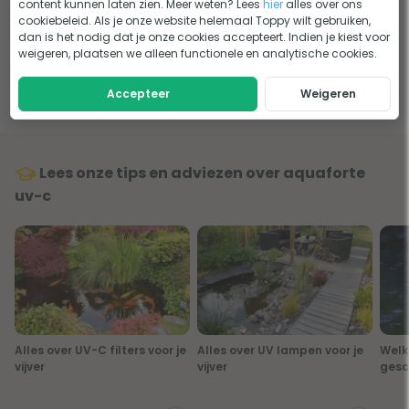
content kunnen laten zien. Meer weten? Lees
hier
alles over ons
straling van de UV-C lamp nog effectiever aan het
cookiebeleid. Als je onze website helemaal Toppy wilt gebruiken,
dan is het nodig dat je onze cookies accepteert. Indien je kiest voor
vijverwater wordt afgegeven. Een ideale oplossing om de
weigeren, plaatsen we alleen functionele en analytische cookies.
algen in jouw vijver onder controle te kunnen houden.
Accepteer
Weigeren
Lees onze tips en adviezen over aquaforte
uv-c
Alles over UV-C filters voor je
Alles over UV lampen voor je
Welk
vijver
vijver
gesch