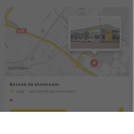
Bezoek de showroom
Spijk - aan de A15 bij Gorinchem
Route & Openingstijden
Gebruik een filter