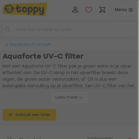
Menu
AquaForte UV lampen
Aquaforte UV-C filter
Met een Aquaforte UV-C filter pak je groen water in je vijver
effectief aan. De UV-C lamp in het vijverfilter breekt deze
algen, die groen water veroorzaken, af. Dit is dus een
belangrijke aanvulling op je vijverfilter. Een UV-C filter van het
merk Aquaforte staat voor betrouwbaarheid. Doordat het
Lees meer
merk telkens innoveert kies je voor een UV-C filter dat
voldoet aan de standaard van vandaag de dag.
Gebruik een filter
1 - 2