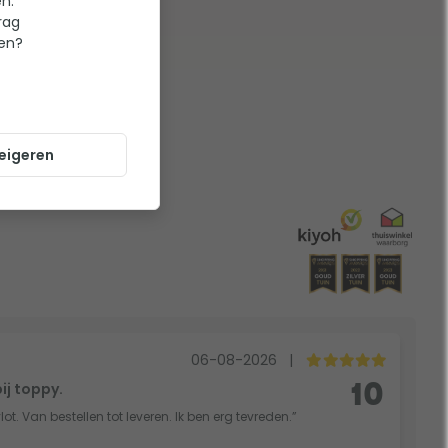
n.
rag
ten?
eigeren
06-08-2026
|
bij toppy.
10
vlot. Van bestellen tot leveren. Ik ben erg tevreden.”