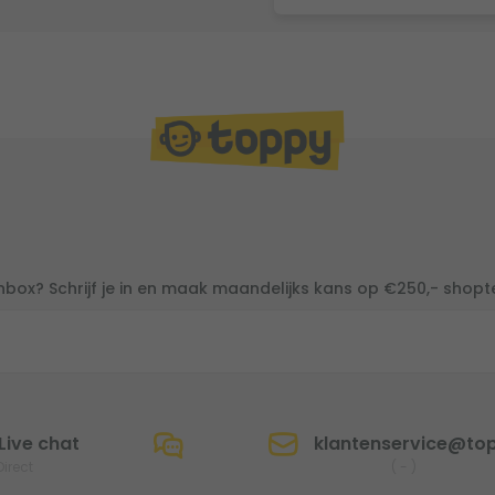
inbox? Schrijf je in en maak maandelijks kans op €250,- shop
Live chat
klantenservice@top
Direct
(
-
)