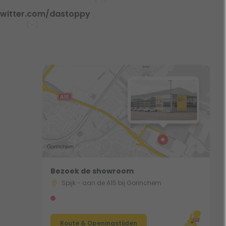
witter.com/dastoppy
(
-
)
Bezoek de showroom
Spijk - aan de A15 bij Gorinchem
Route & Openingstijden