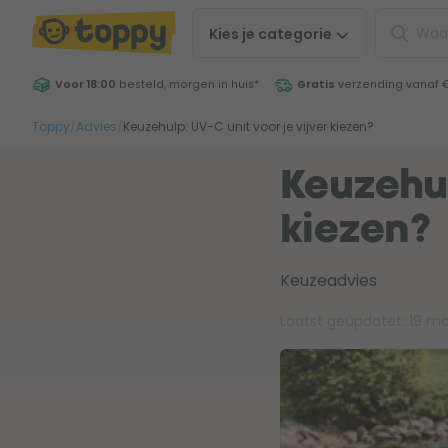
Kies je
categorie
Voor 18:00
besteld, morgen in huis
*
Gratis
verzending vanaf 
Toppy
/
Advies
/
Keuzehulp: UV-C unit voor je vijver kiezen?
Keuzehul
kiezen?
Keuzeadvies
Laatst geüpdatet:
19 ma