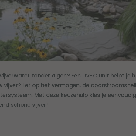
r vijverwater zonder algen? Een UV-C unit helpt je h
w vijver? Let op het vermogen, de doorstroomsnel
filtersysteem. Met deze keuzehulp kies je eenvoudi
end schone vijver!