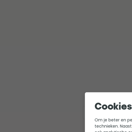
Cookies
Bekijk hier alle UV-C 
Om je beter en per
technieken. Naast