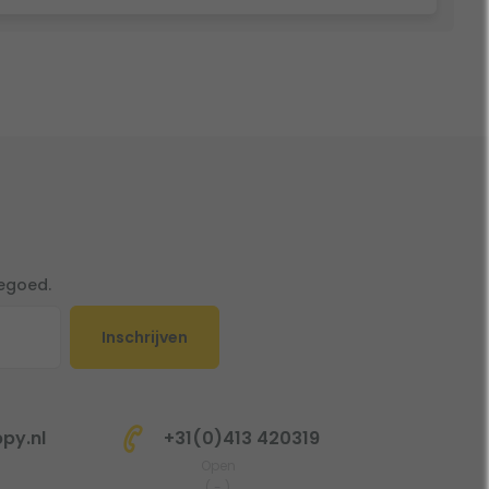
tegoed.
Inschrijven
py.nl
+31(0)413 420319
Open
(
-
)