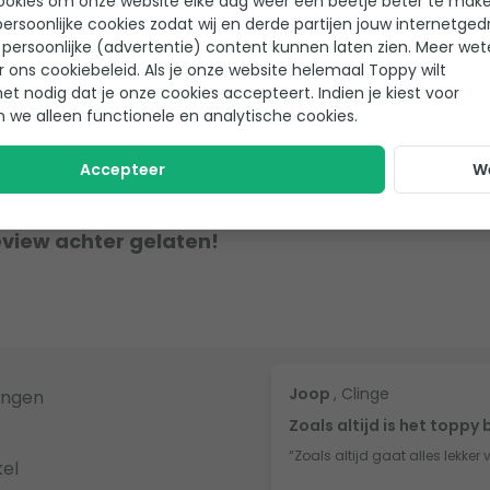
ookies om onze website elke dag weer een beetje beter te make
ersoonlijke cookies zodat wij en derde partijen jouw internetged
persoonlijke (advertentie) content kunnen laten zien. Meer we
r ons cookiebeleid. Als je onze website helemaal Toppy wilt
het nodig dat je onze cookies accepteert. Indien je kiest voor
n we alleen functionele en analytische cookies.
Accepteer
W
eview achter gelaten!
Joop
, Clinge
ingen
Zoals altijd is het toppy 
“Zoals altijd gaat alles lekker 
el