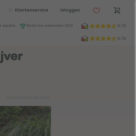
Klantenservice
Inloggen
9 /10
 experts
Beste tuin webwinkel 2023
9 /10
jver
Geschreven door Eric