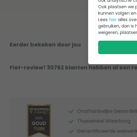
ook analytische c
Ook plaatsen we p
kunnen volgen en 
Lees
hier
alles ove
gebruiken, dan is 
weigeren, plaatse
Eerder bekeken door jou
Fiet-review! 30762 klanten hebben al een r
Onafhankelijke beoordel
Thuiswinkel Waarborg
Gecertificeerde webwink