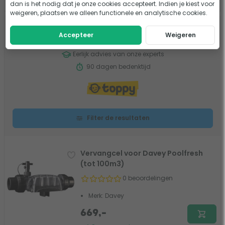
dan is het nodig dat je onze cookies accepteert. Indien je kiest voor
weigeren, plaatsen we alleen functionele en analytische cookies.
Voor 18:00
besteld, morgen in huis
*
Accepteer
Weigeren
Gratis verzending vanaf €75
Eerlijk advies van onze experts
90 dagen bedenktijd
Filter de resultaten
Vervangcel voor Davey Poolfresh
(tot 100m3)
0 beoordelingen
Merk: Davey
669,-