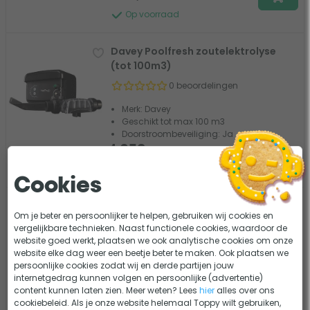
Op voorraad
Davey Poolfresh zoutelektrolyse
(tot 100m3)
0 beoordelingen
Merk: Davey
Geschikt tot max 100 m3
Doorstroombeveiliging: Ja
1.059,-
Tijdelijk uit voorraad
Cookies
Vervangcel voor Davey Poolfresh
Om je beter en persoonlijker te helpen, gebruiken wij cookies en
(tot 40m3)
vergelijkbare technieken. Naast functionele cookies, waardoor de
0 beoordelingen
website goed werkt, plaatsen we ook analytische cookies om onze
website elke dag weer een beetje beter te maken. Ook plaatsen we
Merk: Davey
persoonlijke cookies zodat wij en derde partijen jouw
internetgedrag kunnen volgen en persoonlijke (advertentie)
599,-
content kunnen laten zien. Meer weten? Lees
hier
alles over ons
cookiebeleid. Als je onze website helemaal Toppy wilt gebruiken,
Op voorraad