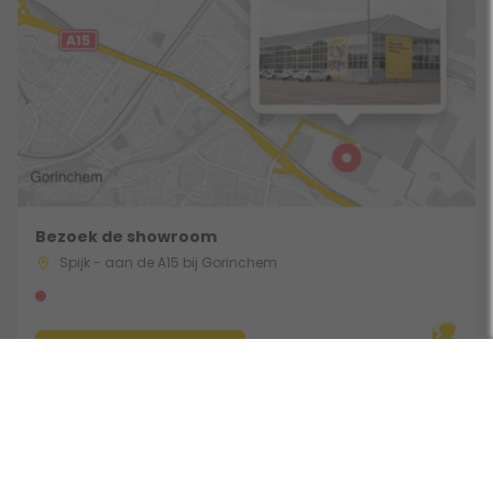
Bezoek de showroom
Spijk - aan de A15 bij Gorinchem
Route & Openingstijden
Gebruik een filter