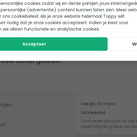
ersoonlijke cookies zodat wij en derde partijen jouw internetged
AquaForte
persoonlijke (advertentie) content kunnen laten zien. Meer we
r ons cookiebeleid. Als je onze website helemaal Toppy wilt
het nodig dat je onze cookies accepteert. Indien je kiest voor
n we alleen functionele en analytische cookies.
Accepteer
W
eview achter gelaten!
Loesje
, Beringen
ingen
Uitstekend
“Snel verder geholpen en ook s
el
regelmatig terug kijken op jull