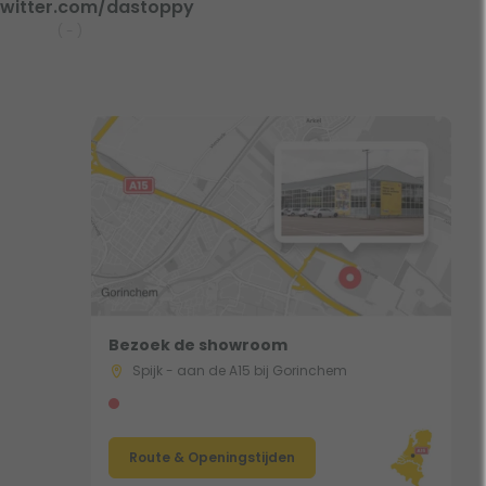
witter.com/dastoppy
(
-
)
Bezoek de showroom
Spijk - aan de A15 bij Gorinchem
Route & Openingstijden