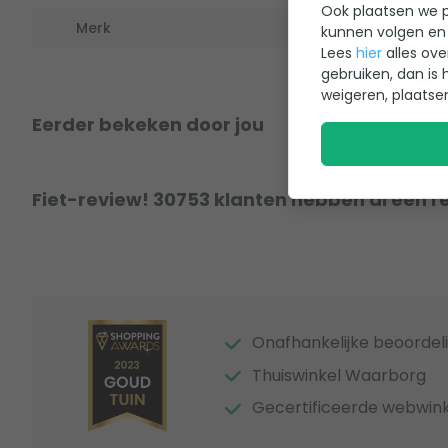
Ook plaatsen we p
Merk
kunnen volgen en 
Lees
hier
alles ove
gebruiken, dan is 
weigeren, plaatse
Eerder bekeken door jou
Fiet-review! 30753 klanten hebben al een r
Onafhankelijke beoordel
Thuiswinkel Waarborg
Gecertificeerde webwink