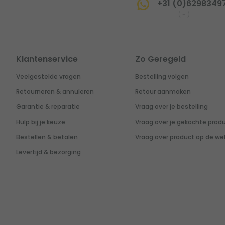
+31 (0)6298349
(
-
)
Klantenservice
Zo Geregeld
Veelgestelde vragen
Bestelling volgen
Retourneren & annuleren
Retour aanmaken
Garantie & reparatie
Vraag over je bestelling
Hulp bij je keuze
Vraag over je gekochte prod
Bestellen & betalen
Vraag over product op de we
Levertijd & bezorging