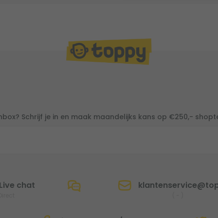
inbox? Schrijf je in en maak maandelijks kans op €250,- shop
Live chat
klantenservice@top
Direct
(
-
)