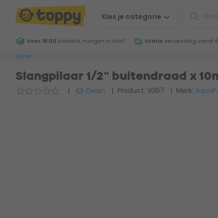
Kies je
categorie
Voor 18:00
besteld, morgen in huis
*
Gratis
verzending vanaf 
Vijver
Slangpilaar 1/2" buitendraad x 1
|
Delen
| Product: 9367
| Merk:
AquaF