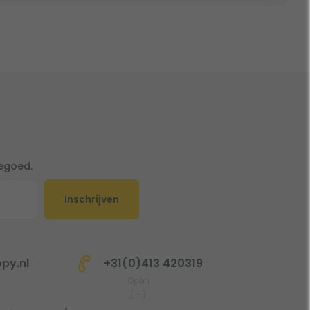
tegoed.
Inschrijven
py.nl
+31(0)413 420319
Open
(
-
)