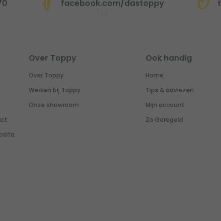
70
facebook.com/dastoppy
t
(
-
)
Over Toppy
Ook handig
Over Toppy
Home
Werken bij Toppy
Tips & adviezen
Onze showroom
Mijn account
uct
Zo Geregeld
bsite