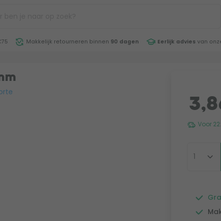
€75
Makkelijk retourneren binnen
90 dagen
Eerlijk advies
van onze
0mm
orte
3,8
Voor 22
Gra
Mak