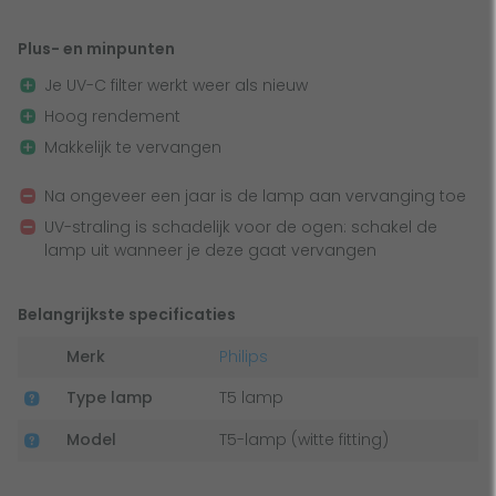
jaar. Na dit jaar brandt de lamp nog wel, maar is de kracht
van de UV-straling door het hoge aantal branduren
Plus- en minpunten
afgenomen. Deze werking gaat geleidelijk achteruit en
Je UV-C filter werkt weer als nieuw
algen en ziektekiemen worden niet meer effectief
Hoog rendement
afgebroken. Voor een constante goede werking van je UV-
Makkelijk te vervangen
C filter vervang je de UV-C lamp jaarlijks.
Na ongeveer een jaar is de lamp aan vervanging toe
Veiligheid
UV-straling is schadelijk voor de ogen: schakel de
lamp uit wanneer je deze gaat vervangen
Let op! UV-C straling is schadelijk voor je ogen als je
rechtstreeks naar een werkende UV-C lamp kijkt. Schakel
Belangrijkste specificaties
de lamp dus altijd uit wanneer je deze gaat vervangen.
Gelukkig zijn de meeste UV-C filters om deze reden
Merk
Philips
voorzien van een speciale schakelaar waardoor de UV-C
Type lamp
T5 lamp
lamp uitschakelt wanneer je de behuizing opent.
Model
T5-lamp (witte fitting)