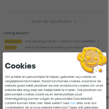
Bekijk alle specificaties
Lastig kiezen?
Hoe vervang ik de UV-C lamp in mijn vijverfilter?
KEUZEHULP
Hoe controleer ik de werking van mijn UV lamp?
ADVIES
Slim combineren
Cookies
Om je beter en persoonlijker te helpen, gebruiken wij cookies en
-5%
-5%
Oase PumpClean -
Vel
vergelijkbare technieken. Naast functionele cookies, waardoor de
500ml
Vij
website goed werkt, plaatsen we ook analytische cookies om onze
website elke dag weer een beetje beter te maken. Ook plaatsen we
17,95
9,95
persoonlijke cookies zodat wij en derde partijen jouw
Op voorraad
17,05
9,4
internetgedrag kunnen volgen en persoonlijke (advertentie)
content kunnen laten zien. Meer weten? Lees
hier
alles over ons
cookiebeleid. Als je onze website helemaal Toppy wilt gebruiken,