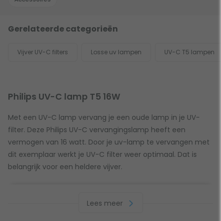
Gerelateerde categorieën
Vijver UV-C filters
Losse uv lampen
UV-C T5 lampen
Philips UV-C lamp T5 16W
Met een UV-C lamp vervang je een oude lamp in je UV-
filter. Deze Philips UV-C vervangingslamp heeft een
vermogen van 16 watt. Door je uv-lamp te vervangen met
dit exemplaar werkt je UV-C filter weer optimaal. Dat is
belangrijk voor een heldere vijver.
Vervangen van je UV-C lamp
Lees meer
Een UV-C lamp heeft een gemiddelde levensduur van 1