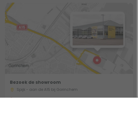
Bezoek de showroom
Spijk - aan de A15 bij Gorinchem
Route & Openingstijden