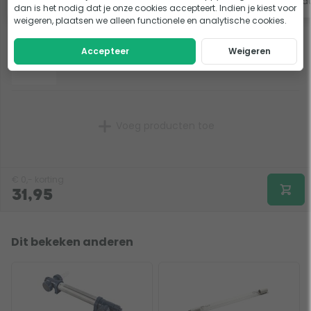
Bekijk product
Bekijk prod
dan is het nodig dat je onze cookies accepteert. Indien je kiest voor
weigeren, plaatsen we alleen functionele en analytische cookies.
1x Philips UV-C lamp T5 16W
Accepteer
Weigeren
Voeg producten toe
€
0,-
korting
31,95
Dit bekeken anderen