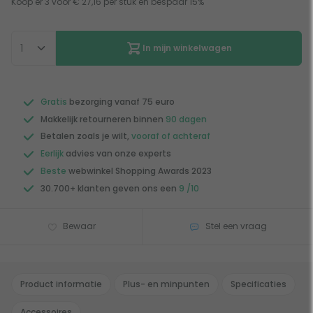
Koop er 3 voor € 27,16 per stuk en bespaar 15%
In mijn winkelwagen
Gratis
bezorging vanaf 75 euro
Makkelijk retourneren binnen
90 dagen
Betalen zoals je wilt,
vooraf of achteraf
Eerlijk
advies van onze experts
Beste
webwinkel Shopping Awards 2023
30.700+ klanten geven ons een
9 /10
Bewaar
Stel een vraag
Product informatie
Plus- en minpunten
Specificaties
Accessoires